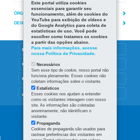
Este portal utiliza cookies
essenciais para garantir seu
ÓRGÃO RESPONSÁVEL
funcionamento, além de cookies do
YouTube para exibição de vídeos e
DEIXE SUA OPINIÃO
do Google Analytics para coleta de
estatísticas de uso. Você pode
escolher como tratamos os cookies
a partir das opções abaixo.
Para mais informações, acesse
DENUNCIE CORRUPÇÃO
nossa Política de Privacidade.
OUVIDORIA
Necessários
Sem esse tipo de cookie, nosso portal não
funciona plenamente. Esses cookies não
TRANSPARÊNCIA INSTITUCIONAL
coletam informações sobre o visitante.
Estatísticos
MAPA DO SITE
Esses cookies nos ajudam a entender
como os visitantes interagem com nosso
site. As informações são coletadas
anonimamente, não identificam o
Navegação
visitante.
Propaganda
principal
Cookies de propaganda são usados para
rastrear preferências dos visitantes em
SECRETARIA DA FAZENDA