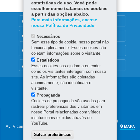
estatísticas de uso. Você pode
escolher como tratamos os cookies
a partir das opções abaixo.
Para mais informações, acesse
DENUNCIE CORRUPÇÃO
nossa Política de Privacidade.
OUVIDORIA
Necessários
Sem esse tipo de cookie, nosso portal não
funciona plenamente. Esses cookies não
TRANSPARÊNCIA INSTITUCIONAL
coletam informações sobre o visitante.
Estatísticos
MAPA DO SITE
Esses cookies nos ajudam a entender
como os visitantes interagem com nosso
site. As informações são coletadas
anonimamente, não identificam o
Navegação
visitante.
Propaganda
principal
Cookies de propaganda são usados para
rastrear preferências dos visitantes em
SECRETARIA DA FAZENDA
nosso Portal relacionadas com vídeos
institucionais exibidos através do
Sede administrativa (não há atendimento ao público)
YouTube.
Av. Vicente Machado, 445 - Centro
80420-902
-
Curitiba
-
PR
MAPA
Salvar preferências
Atendimento telefônico das 7h às 19h