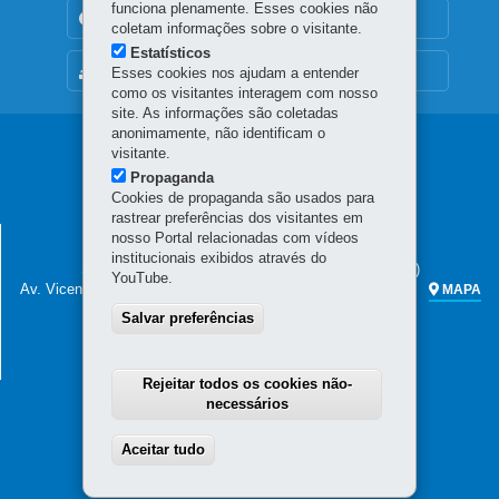
funciona plenamente. Esses cookies não
TRANSPARÊNCIA INSTITUCIONAL
coletam informações sobre o visitante.
Estatísticos
MAPA DO SITE
Esses cookies nos ajudam a entender
como os visitantes interagem com nosso
site. As informações são coletadas
anonimamente, não identificam o
Navegação
visitante.
Propaganda
principal
Cookies de propaganda são usados para
rastrear preferências dos visitantes em
SECRETARIA DA FAZENDA
nosso Portal relacionadas com vídeos
institucionais exibidos através do
Sede administrativa (não há atendimento ao público)
YouTube.
Av. Vicente Machado, 445 - Centro
80420-902
-
Curitiba
-
PR
MAPA
Salvar preferências
Atendimento telefônico das 7h às 19h
(41) 3200-5009
(celular e fixo)
0800 041 1528
(apenas fixo)
Rejeitar todos os cookies não-
necessários
Aceitar tudo
Withdraw consent