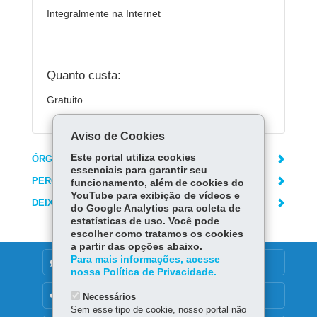
Integralmente na Internet
Quanto custa:
Gratuito
Aviso de Cookies
Este portal utiliza cookies
ÓRGÃO RESPONSÁVEL
essenciais para garantir seu
PERGUNTAS FREQUENTES
funcionamento, além de cookies do
YouTube para exibição de vídeos e
DEIXE SUA OPINIÃO
do Google Analytics para coleta de
estatísticas de uso. Você pode
escolher como tratamos os cookies
a partir das opções abaixo.
Para mais informações, acesse
DENUNCIE CORRUPÇÃO
nossa Política de Privacidade.
OUVIDORIA
Necessários
Sem esse tipo de cookie, nosso portal não