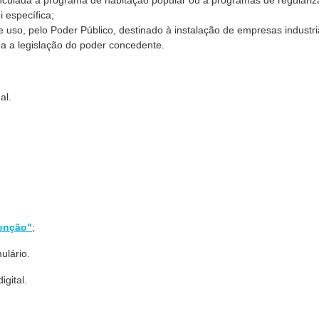
nculada a programa de habitação popular ou a programas de regulari
i específica;
 de uso, pelo Poder Público, destinado à instalação de empresas industri
da a legislação do poder concedente.
al.
senção"
;
ulário.
igital.