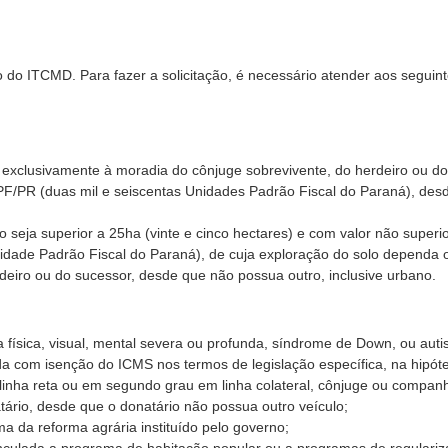
ão do ITCMD. Para fazer a solicitação, é necessário atender aos seguin
o exclusivamente à moradia do cônjuge sobrevivente, do herdeiro ou d
UPF/PR (duas mil e seiscentas Unidades Padrão Fiscal do Paraná), des
o seja superior a 25ha (vinte e cinco hectares) e com valor não superi
idade Padrão Fiscal do Paraná), de cuja exploração do solo dependa 
rdeiro ou do sucessor, desde que não possua outro, inclusive urbano.
 física, visual, mental severa ou profunda, síndrome de Down, ou autis
ada com isenção do ICMS nos termos de legislação específica, na hipó
linha reta ou em segundo grau em linha colateral, cônjuge ou compan
tário, desde que o donatário não possua outro veículo;
a da reforma agrária instituído pelo governo;