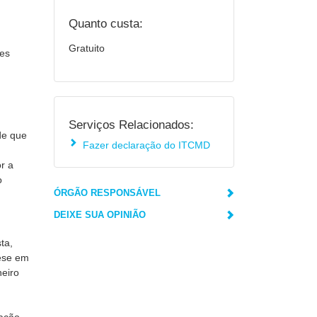
Quanto custa:
Gratuito
tes
o
Serviços Relacionados:
de que
Fazer declaração do ITCMD
or a
o
ÓRGÃO RESPONSÁVEL
DEIXE SUA OPINIÃO
ta,
tese em
heiro