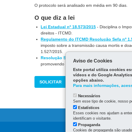
O protocolo será analisado em média em 90 dias.
O que diz a lei
Lei Estadual nº 18.573/2015
- Disciplina o Imp
direitos - ITCMD.
Regulamento do ITCMD Resolução Sefa nº 1.
imposto sobre a transmissão causa mortis e doa
1.527/2015.
Resolução SEFA nº 946/2025
- Altera a Resolu
Aviso de Cookies
promovendo ajustes nos procedimentos administr
Este portal utiliza cookies 
vídeos e do Google Analytics
opções abaixo.
SOLICITAR
Para mais informações, acess
Necessários
Sem esse tipo de cookie, nosso po
Estatísticos
Esses cookies nos ajudam a enten
identificam o visitante.
Propaganda
Cookies de propaganda são usados 