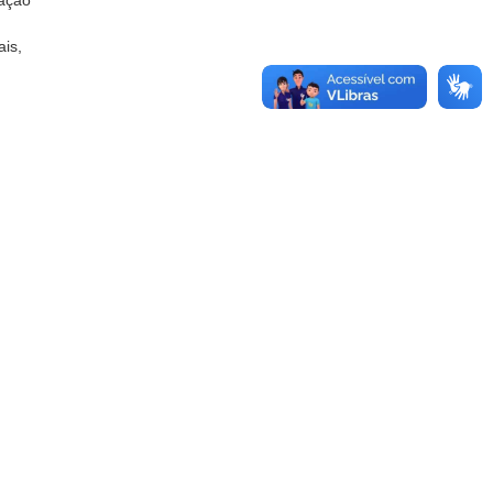
zação
ais,