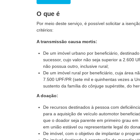
O que é
Por meio deste serviço, é possível solicitar a isenç
critérios:
A transmissão causa mortis:
De um imóvel urbano por beneficiário, destinad
sucessor, cujo valor não seja superior a 2.600 
não possua outro, inclusive rural;
De um imóvel rural por beneficiário, cuja área nã
7.500 UPF/PR (sete mil e quinhentas vezes a Un
sustento da família do cônjuge supérstite, do he
A doação:
De recursos destinados à pessoa com deficiência
para a aquisição de veículo automotor benefici
que o doador seja parente em primeiro grau em 
em união estável ou representante legal do dona
De imóvel, com o objetivo de implantar o program