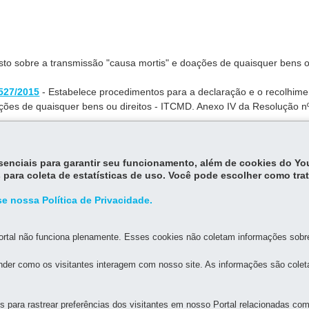
osto sobre a transmissão "causa mortis" e doações de quaisquer bens 
527/2015
- Estabelece procedimentos para a declaração e o recolhime
ções de quaisquer bens ou direitos - ITCMD. Anexo IV da Resolução n
ção SEFA nº 1.527/2015, que regulamenta a Lei Estadual nº 18.573/20
ativos relativos ao ITCMD. Publicada em 17 de outubro de 2025.
essenciais para garantir seu funcionamento, além de cookies do Y
 para coleta de estatísticas de uso. Você pode escolher como tra
e nossa Política de Privacidade.
rtal não funciona plenamente. Esses cookies não coletam informações sobre 
der como os visitantes interagem com nosso site. As informações são cole
MAPA DO SITE
DENUNCIE CORRUPÇÃO
para rastrear preferências dos visitantes em nosso Portal relacionadas com 