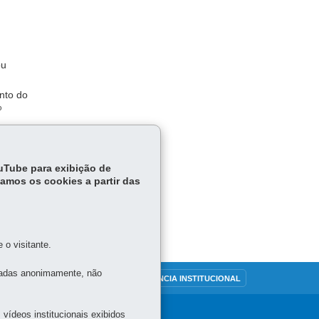
ou
nto do
º
15,
ouTube para exibição de
tamos os cookies a partir das
o visitante.
tadas anonimamente, não
OUVIDORIA
TRANSPARÊNCIA INSTITUCIONAL
vídeos institucionais exibidos