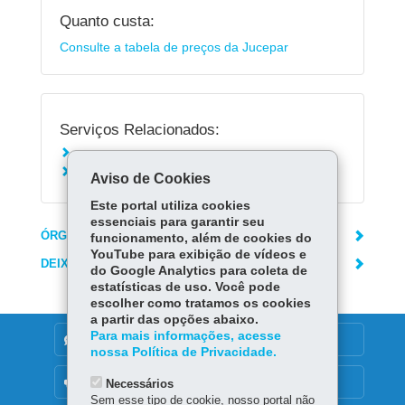
Quanto custa:
Consulte a tabela de preços da Jucepar
Serviços Relacionados:
Solicitar Certidão de Inteiro Teor
Solicitar Certidão Simplificada de empresas
Aviso de Cookies
Este portal utiliza cookies
essenciais para garantir seu
ÓRGÃO RESPONSÁVEL
funcionamento, além de cookies do
YouTube para exibição de vídeos e
DEIXE SUA OPINIÃO
do Google Analytics para coleta de
estatísticas de uso. Você pode
escolher como tratamos os cookies
a partir das opções abaixo.
Para mais informações, acesse
DENUNCIE CORRUPÇÃO
nossa Política de Privacidade.
OUVIDORIA
Necessários
Sem esse tipo de cookie, nosso portal não