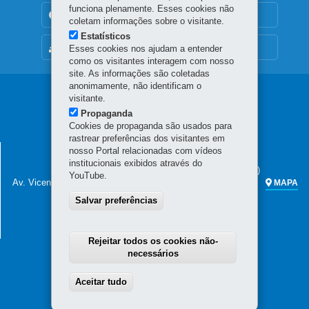
funciona plenamente. Esses cookies não
TRANSPARÊNCIA INSTITUCIONAL
coletam informações sobre o visitante.
Estatísticos
MAPA DO SITE
Esses cookies nos ajudam a entender
como os visitantes interagem com nosso
site. As informações são coletadas
anonimamente, não identificam o
Navegação
visitante.
Propaganda
principal
Cookies de propaganda são usados para
rastrear preferências dos visitantes em
SECRETARIA DA FAZENDA
nosso Portal relacionadas com vídeos
institucionais exibidos através do
Sede administrativa (não há atendimento ao público)
YouTube.
Av. Vicente Machado, 445 - Centro
80420-902
-
Curitiba
-
PR
MAPA
Salvar preferências
Atendimento telefônico das 7h às 19h
(41) 3200-5009
(celular e fixo)
0800 041 1528
(apenas fixo)
Rejeitar todos os cookies não-
necessários
Aceitar tudo
Withdraw consent