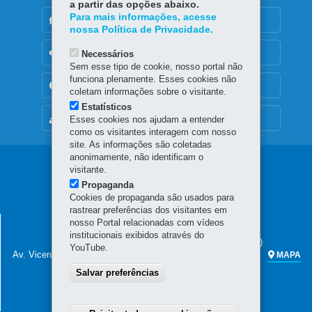
a partir das opções abaixo.
Para mais informações, acesse
DENUNCIE CORRUPÇÃO
nossa Política de Privacidade.
OUVIDORIA
Necessários
Sem esse tipo de cookie, nosso portal não
funciona plenamente. Esses cookies não
TRANSPARÊNCIA INSTITUCIONAL
coletam informações sobre o visitante.
Estatísticos
MAPA DO SITE
Esses cookies nos ajudam a entender
como os visitantes interagem com nosso
site. As informações são coletadas
anonimamente, não identificam o
Navegação
visitante.
Propaganda
principal
Cookies de propaganda são usados para
rastrear preferências dos visitantes em
SECRETARIA DA FAZENDA
nosso Portal relacionadas com vídeos
institucionais exibidos através do
Sede administrativa (não há atendimento ao público)
YouTube.
Av. Vicente Machado, 445 - Centro
80420-902
-
Curitiba
-
PR
MAPA
Salvar preferências
Atendimento telefônico das 7h às 19h
(41) 3200-5009
(celular e fixo)
0800 041 1528
(apenas fixo)