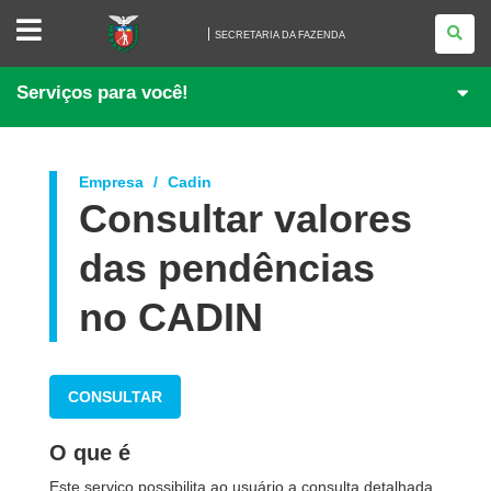
SECRETARIA
DA
SECRETARIA DA FAZENDA
FAZENDA
Serviços para você!
Empresa
Cadin
Consultar valores
das pendências
no CADIN
CONSULTAR
O que é
Este serviço possibilita ao usuário a consulta detalhada