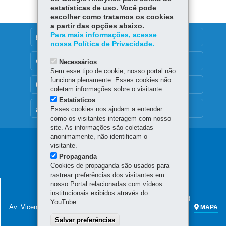
estatísticas de uso. Você pode
escolher como tratamos os cookies
a partir das opções abaixo.
Para mais informações, acesse
DENUNCIE CORRUPÇÃO
nossa Política de Privacidade.
OUVIDORIA
Necessários
Sem esse tipo de cookie, nosso portal não
funciona plenamente. Esses cookies não
TRANSPARÊNCIA INSTITUCIONAL
coletam informações sobre o visitante.
Estatísticos
MAPA DO SITE
Esses cookies nos ajudam a entender
como os visitantes interagem com nosso
site. As informações são coletadas
anonimamente, não identificam o
Navegação
visitante.
Propaganda
principal
Cookies de propaganda são usados para
rastrear preferências dos visitantes em
SECRETARIA DA FAZENDA
nosso Portal relacionadas com vídeos
institucionais exibidos através do
Sede administrativa (não há atendimento ao público)
YouTube.
Av. Vicente Machado, 445 - Centro
80420-902
-
Curitiba
-
PR
MAPA
Salvar preferências
Atendimento telefônico das 7h às 19h