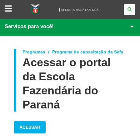
SECRETARIA
DA
SECRETARIA DA FAZENDA
FAZENDA
Serviços para você!
Programas
Programa de capacitação da Sefa
Acessar o portal
da Escola
Fazendária do
Paraná
ACESSAR