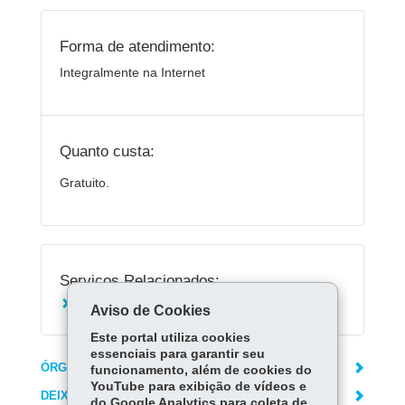
Forma de atendimento:
Integralmente na Internet
Quanto custa:
Gratuito.
Serviços Relacionados:
Cadastrar usuário da Escola de Gestão
Aviso de Cookies
Este portal utiliza cookies
essenciais para garantir seu
ÓRGÃO RESPONSÁVEL
funcionamento, além de cookies do
YouTube para exibição de vídeos e
DEIXE SUA OPINIÃO
do Google Analytics para coleta de