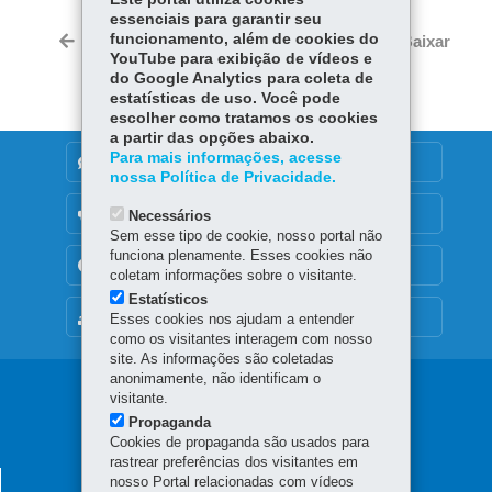
ce
ha
essenciais para garantir seu
Tw
bo
ts
funcionamento, além de cookies do
Voltar
Início
Imprimir
Baixar
itt
YouTube para exibição de vídeos e
ok
Ap
er
do Google Analytics para coleta de
p
estatísticas de uso. Você pode
escolher como tratamos os cookies
a partir das opções abaixo.
Para mais informações, acesse
DENUNCIE CORRUPÇÃO
nossa Política de Privacidade.
OUVIDORIA
Necessários
Sem esse tipo de cookie, nosso portal não
funciona plenamente. Esses cookies não
TRANSPARÊNCIA INSTITUCIONAL
coletam informações sobre o visitante.
Estatísticos
MAPA DO SITE
Esses cookies nos ajudam a entender
como os visitantes interagem com nosso
site. As informações são coletadas
anonimamente, não identificam o
Navegação
visitante.
Propaganda
principal
Cookies de propaganda são usados para
rastrear preferências dos visitantes em
SECRETARIA DA FAZENDA
nosso Portal relacionadas com vídeos