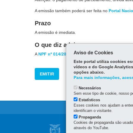
A emissão também poderá ser feita no
Portal Naci
Prazo
A emissão é imediata.
O que diz a lei
Aviso de Cookies
A
NPF nº 014/2014
institui a guia nacional de recol
Este portal utiliza cookies 
vídeos e do Google Analytics
opções abaixo.
EMITIR
Para mais informações, acess
Necessários
Sem esse tipo de cookie, nosso po
Estatísticos
Esses cookies nos ajudam a enten
identificam o visitante.
Propaganda
Navegação
Cookies de propaganda são usados 
SECRETARIA DA 
através do YouTube.