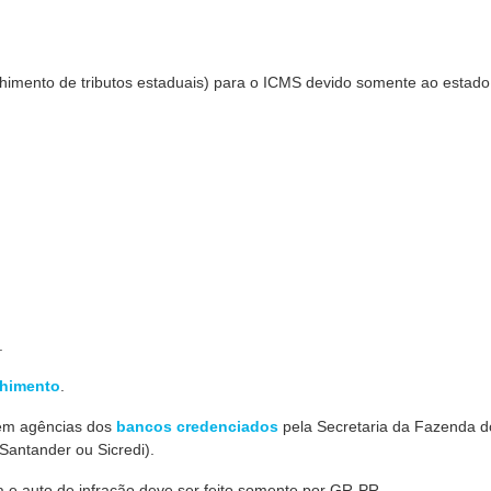
himento de tributos estaduais) para o ICMS devido somente ao estado
.
chimento
.
em agências dos
bancos credenciados
pela Secretaria da Fazenda d
Santander ou Sicredi).
 e auto de infração deve ser feito somente por GR-PR.