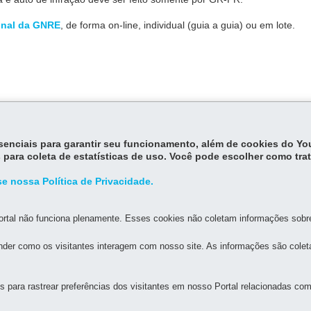
onal da GNRE
, de forma on-line, individual (guia a guia) ou em lote.
himento de tributos estaduais on-line (GNRE).
essenciais para garantir seu funcionamento, além de cookies do Y
 para coleta de estatísticas de uso. Você pode escolher como tra
e nossa Política de Privacidade.
rtal não funciona plenamente. Esses cookies não coletam informações sobre 
der como os visitantes interagem com nosso site. As informações são cole
MAPA DO SITE
DENUNCIE CORRUPÇÃO
para rastrear preferências dos visitantes em nosso Portal relacionadas com 
FAZENDA