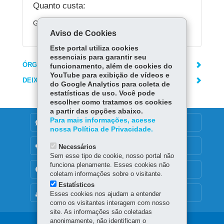
Quanto custa:
Gratuito.
Aviso de Cookies
Este portal utiliza cookies
essenciais para garantir seu
ÓRGÃO RESPONSÁVEL
funcionamento, além de cookies do
YouTube para exibição de vídeos e
DEIXE SUA OPINIÃO
do Google Analytics para coleta de
estatísticas de uso. Você pode
escolher como tratamos os cookies
a partir das opções abaixo.
Para mais informações, acesse
DENUNCIE CORRUPÇÃO
nossa Política de Privacidade.
OUVIDORIA
Necessários
Sem esse tipo de cookie, nosso portal não
funciona plenamente. Esses cookies não
TRANSPARÊNCIA INSTITUCIONAL
coletam informações sobre o visitante.
Estatísticos
MAPA DO SITE
Esses cookies nos ajudam a entender
como os visitantes interagem com nosso
site. As informações são coletadas
anonimamente, não identificam o