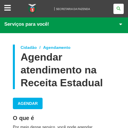
SECRETARIA
DA
SECRETARIA DA FAZENDA
FAZENDA
Serviços para você!
Cidadão
Agendamento
Agendar
atendimento na
Receita Estadual
AGENDAR
O que é
Por meio desse serviço, você pode agendar