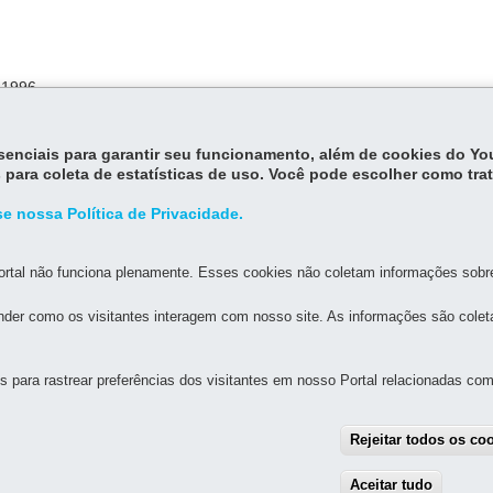
 1996.
to n. 7.871, de 29 de setembro de 2017.
8.
essenciais para garantir seu funcionamento, além de cookies do Y
 para coleta de estatísticas de uso. Você pode escolher como tra
e nossa Política de Privacidade.
rtal não funciona plenamente. Esses cookies não coletam informações sobre 
der como os visitantes interagem com nosso site. As informações são cole
MAPA DO SITE
DENUNCIE CORRUPÇÃO
para rastrear preferências dos visitantes em nosso Portal relacionadas com 
FAZENDA
há atendimento ao público)
Rejeitar todos os co
 - Centro
80420-902
-
Curitiba
-
PR
MAPA
Aceitar tudo
With
as 7h às 19h