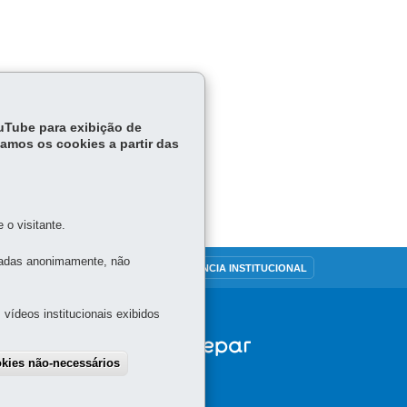
ouTube para exibição de
tamos os cookies a partir das
o visitante.
tadas anonimamente, não
OUVIDORIA
TRANSPARÊNCIA INSTITUCIONAL
vídeos institucionais exibidos
okies não-necessários
draw consent