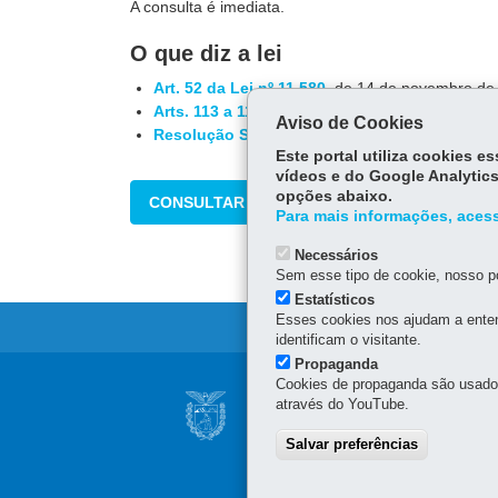
A consulta é imediata.
O que diz a lei
Art. 52 da Lei nº 11.580
, de 14 de novembro de
Arts. 113 a 119 do RICMS
, aprovado pelo Decre
Aviso de Cookies
Resolução SEFA nº 36
, de 30 de janeiro de 201
Este portal utiliza cookies 
vídeos e do Google Analytics
opções abaixo.
CONSULTAR
Para mais informações, acess
Necessários
Sem esse tipo de cookie, nosso po
Estatísticos
Esses cookies nos ajudam a enten
identificam o visitante.
Propaganda
Navegação
Cookies de propaganda são usados 
SECRETARIA DA 
através do YouTube.
principal
Sede administrativa (não 
Salvar preferências
Av. Vicente Machado, 445
Atendimento telefônico d