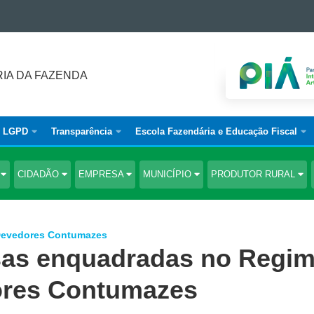
IA DA FAZENDA
LGPD
Transparência
Escola Fazendária e Educação Fiscal
S
CIDADÃO
EMPRESA
MUNICÍPIO
PRODUTOR RURAL
 Devedores Contumazes
sas enquadradas no Regi
ores Contumazes