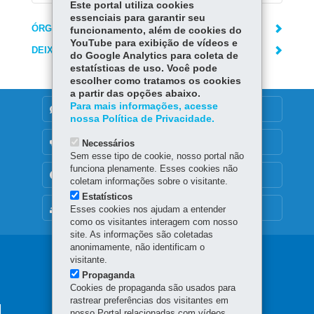
Este portal utiliza cookies
essenciais para garantir seu
ÓRGÃO RESPONSÁVEL
funcionamento, além de cookies do
YouTube para exibição de vídeos e
DEIXE SUA OPINIÃO
do Google Analytics para coleta de
estatísticas de uso. Você pode
escolher como tratamos os cookies
a partir das opções abaixo.
Para mais informações, acesse
DENUNCIE CORRUPÇÃO
nossa Política de Privacidade.
OUVIDORIA
Necessários
Sem esse tipo de cookie, nosso portal não
funciona plenamente. Esses cookies não
TRANSPARÊNCIA INSTITUCIONAL
coletam informações sobre o visitante.
Estatísticos
MAPA DO SITE
Esses cookies nos ajudam a entender
como os visitantes interagem com nosso
site. As informações são coletadas
anonimamente, não identificam o
Navegação
visitante.
Propaganda
principal
Cookies de propaganda são usados para
rastrear preferências dos visitantes em
SECRETARIA DA FAZENDA
nosso Portal relacionadas com vídeos