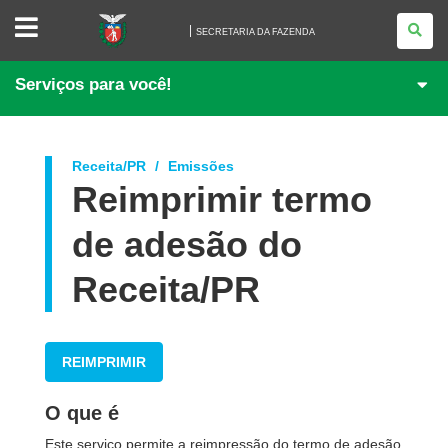
SECRETARIA
DA
SECRETARIA DA FAZENDA
FAZENDA
Serviços para você!
Receita/PR
Emissões
Reimprimir termo
de adesão do
Receita/PR
REIMPRIMIR
O que é
Este serviço permite a reimpressão do termo de adesão