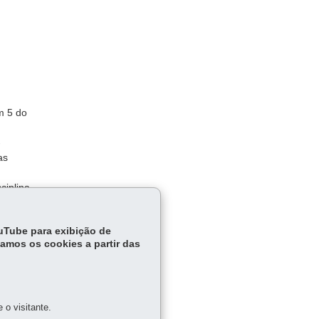
m 5 do
-
as
ciplina
ouTube para exibição de
tamos os cookies a partir das
o visitante.