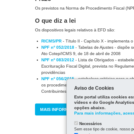
Os previstos na Norma de Procedimento Fiscal (NP
O que diz a lei
Os dispositivos legais relativos à EFD são:
RICMS/PR
- Título II - Capítulo X - implementa o
NPF nº 052/2018
- Tabelas de Ajustes - dispõe 
Ato Cotep/ICMS 9, de 18 de abril de 2008
NPF nº 083/2012
- Lista de Obrigados - estabel
Escrituração Fiscal Digital, prevista no Regula
providências
NPF nº 056/2015
- estabelece critérios para a o
os procedimentos relativos a informação e apura
Aviso de Cookies
Contribuintes do ICMS - CAD/ICMS do Estado d
Este portal utiliza cookies 
vídeos e do Google Analytics
opções abaixo.
MAIS INFORMAÇÕES
Para mais informações, acess
Necessários
Sem esse tipo de cookie, nosso po