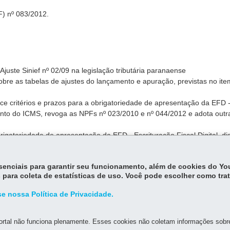
F) nº 083/2012.
 Ajuste Sinief nº 02/09 na legislação tributária paranaense
sobre as tabelas de ajustes do lançamento e apuração, previstas no ite
ece critérios e prazos para a obrigatoriedade de apresentação da EFD 
mento do ICMS, revoga as NPFs nº 023/2010 e nº 044/2012 e adota outr
brigatoriedade de apresentação da EFD - Escrituração Fiscal Digital, dis
ção do ICMS para os contribuintes inscritos e ativos no Cadastro de
o Paraná e revoga as NPFs nº 083/2012 e nº 044/2013
essenciais para garantir seu funcionamento, além de cookies do Y
 para coleta de estatísticas de uso. Você pode escolher como tra
e nossa Política de Privacidade.
rtal não funciona plenamente. Esses cookies não coletam informações sobre 