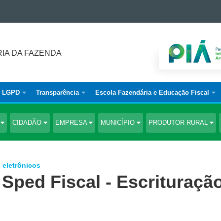
IA DA FAZENDA
LGPD
Transparência
Escola Fazendária e Educação Fiscal
S
CIDADÃO
EMPRESA
MUNICÍPIO
PRODUTOR RURAL
 eletrônicos
Sped Fiscal - Escrituraçã