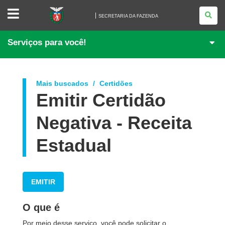
SECRETARIA
DA
SECRETARIA DA FAZENDA
FAZENDA
Serviços para você!
Mais buscados
Certidões
Emitir Certidão
Negativa - Receita
Estadual
EMITIR
O que é
Por meio desse serviço, você pode solicitar o