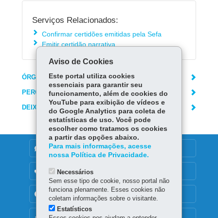
Serviços Relacionados:
Confirmar certidões emitidas pela Sefa
Emitir certidão narrativa
Aviso de Cookies
Este portal utiliza cookies
ÓRGÃO RESPONSÁVEL
essenciais para garantir seu
PERGUNTAS FREQUENTES
funcionamento, além de cookies do
YouTube para exibição de vídeos e
DEIXE SUA OPINIÃO
do Google Analytics para coleta de
estatísticas de uso. Você pode
escolher como tratamos os cookies
a partir das opções abaixo.
Para mais informações, acesse
DENUNCIE CORRUPÇÃO
nossa Política de Privacidade.
OUVIDORIA
Necessários
Sem esse tipo de cookie, nosso portal não
funciona plenamente. Esses cookies não
TRANSPARÊNCIA INSTITUCIONAL
coletam informações sobre o visitante.
Estatísticos
MAPA DO SITE
Esses cookies nos ajudam a entender