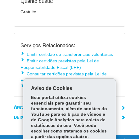
Quanto custa:
Gratuito.
Serviços Relacionados:
Emitir certidão de transferências voluntárias
Emitir certidões previstas pela Lei de
Responsabilidade Fiscal (LRF)
Consultar certidões previstas pela Lei de
Responsabilidade Fiscal (LRF)
Confirmar certidões emitidas pela Sefa
Aviso de Cookies
Este portal utiliza cookies
essenciais para garantir seu
ÓRGÃO RESPONSÁVEL
funcionamento, além de cookies do
YouTube para exibição de vídeos e
DEIXE SUA OPINIÃO
do Google Analytics para coleta de
estatísticas de uso. Você pode
escolher como tratamos os cookies
a partir das opções abaixo.