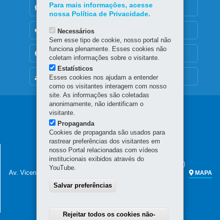
Para mais informações, acesse
DENUNCIE CORRUPÇÃO
nossa Política de Privacidade.
OUVIDORIA
Necessários
Sem esse tipo de cookie, nosso portal não
funciona plenamente. Esses cookies não
TRANSPARÊNCIA INSTITUCIONAL
coletam informações sobre o visitante.
Estatísticos
MAPA DO SITE
Esses cookies nos ajudam a entender
como os visitantes interagem com nosso
site. As informações são coletadas
anonimamente, não identificam o
Navegação
visitante.
Propaganda
principal
Cookies de propaganda são usados para
rastrear preferências dos visitantes em
SECRETARIA DA FAZENDA
nosso Portal relacionadas com vídeos
institucionais exibidos através do
Sede administrativa (não há atendimento ao público)
YouTube.
Av. Vicente Machado, 445 - Centro
80420-902
-
Curitiba
-
PR
MAPA
Salvar preferências
Atendimento telefônico das 7h às 19h
(41) 3200-5009
(celular e fixo)
0800 041 1528
(apenas fixo)
Rejeitar todos os cookies não-