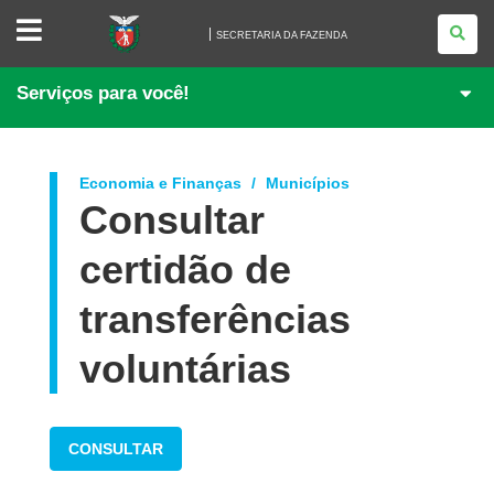
SECRETARIA
DA
SECRETARIA DA FAZENDA
FAZENDA
Serviços para você!
Economia e Finanças
Municípios
Consultar
certidão de
transferências
voluntárias
CONSULTAR