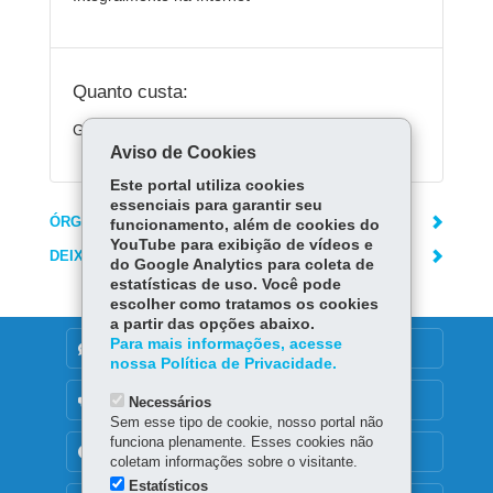
Quanto custa:
Gratuito.
Aviso de Cookies
Este portal utiliza cookies
essenciais para garantir seu
ÓRGÃO RESPONSÁVEL
funcionamento, além de cookies do
YouTube para exibição de vídeos e
DEIXE SUA OPINIÃO
do Google Analytics para coleta de
estatísticas de uso. Você pode
escolher como tratamos os cookies
a partir das opções abaixo.
Para mais informações, acesse
DENUNCIE CORRUPÇÃO
nossa Política de Privacidade.
OUVIDORIA
Necessários
Sem esse tipo de cookie, nosso portal não
funciona plenamente. Esses cookies não
TRANSPARÊNCIA INSTITUCIONAL
coletam informações sobre o visitante.
Estatísticos