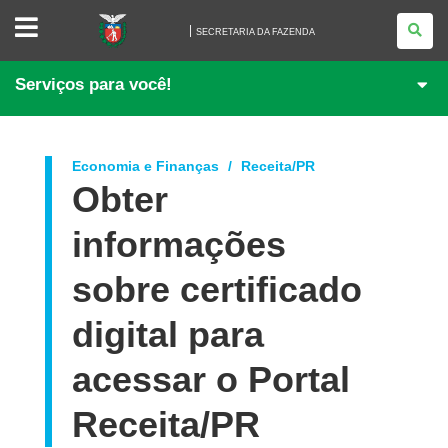
SECRETARIA
DA
SECRETARIA DA FAZENDA
FAZENDA
Serviços para você!
Economia e Finanças
Receita/PR
Obter
informações
sobre certificado
digital para
acessar o Portal
Receita/PR