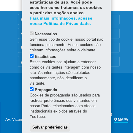
estatísticas de uso. Você pode
escolher como tratamos os cookies
a partir das opções abaixo.
Para mais informações, acesse
DENUNCIE CORRUPÇÃO
nossa Política de Privacidade.
OUVIDORIA
Necessários
Sem esse tipo de cookie, nosso portal não
funciona plenamente. Esses cookies não
TRANSPARÊNCIA INSTITUCIONAL
coletam informações sobre o visitante.
Estatísticos
MAPA DO SITE
Esses cookies nos ajudam a entender
como os visitantes interagem com nosso
site. As informações são coletadas
anonimamente, não identificam o
Navegação
visitante.
Propaganda
principal
Cookies de propaganda são usados para
rastrear preferências dos visitantes em
SECRETARIA DA FAZENDA
nosso Portal relacionadas com vídeos
institucionais exibidos através do
Sede administrativa (não há atendimento ao público)
YouTube.
Av. Vicente Machado, 445 - Centro
80420-902
-
Curitiba
-
PR
MAPA
Salvar preferências
Atendimento telefônico das 7h às 19h