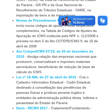
do Paraná - GR-PR e da Guia Nacional de
Recolhimento de Tributos Estaduais - GNRE, na
importação de bens e de mercadorias
Norma de Procedimento Fiscal nº 103/2015
-
i
nclui novos códigos de ajuste, e seus respectivos
complementos, na Tabela de Códigos de Ajustes da
Apuração do ICMS instituída pela NPF n. 112/2008 e
prevista no item 5 do Ato COTEPE/ICMS 9, de 18 de
abril de 2008
Ato Cotepe/ICMS 67/19, de 03 de dezembro de
2019
- divulga relação das empresas nacionais que
produzem, comercializam e importam materiais
aeronáuticos, beneficiárias de redução de base de
cálculo do ICMS
Lei nº 18.466, de 27 de abril de 2015
- Cria o
Cadastro Informativo Estadual - Cadin Estadual,
destinado à consolidação das pendências de
pessoas físicas e jurídicas perante órgãos e
entidades da administração pública direta, indireta e
paraestatal do Estado do Paraná
Deim - RICMS 2017
- Tratamento/Fundamento -