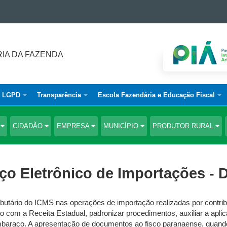
IA DA FAZENDA
LGPD
Transparência
Escola Fazendária e Educação Fiscal
S
CIDADÃO
EMPRESA
MUNICÍPIO
PRODUTOR RURAL
o Eletrônico de Importações - 
ibutário do ICMS nas operações de importação realizadas por contri
ação com a Receita Estadual, padronizar procedimentos, auxiliar a apl
embaraço. A apresentação de documentos ao fisco paranaense, quando 