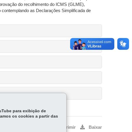
mprovação do recolhimento do ICMS (GLME),
ão contemplando as Declarações Simplificada de
ouTube para exibição de
tamos os cookies a partir das
Voltar
Início
Imprimir
Baixar