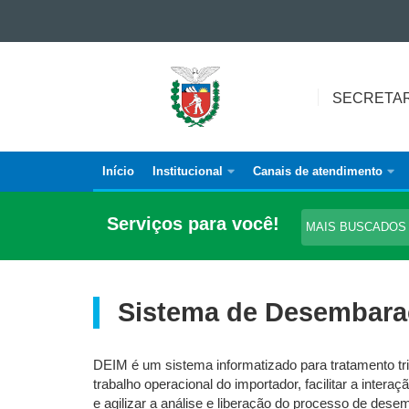
Ir para o conteúdo
Ir para a navegação
SECRETARIA
Ir para a busca
DA
SECRETAR
Mapa do site
FAZENDA
Início
Institucional
Canais de atendimento
Navegação
principal
Serviços para você!
MAIS BUSCADO
Sistema de Desembaraç
DEIM é um sistema informatizado para tratamento tr
trabalho operacional do importador, facilitar a inter
e agilizar a análise e liberação do processo de des