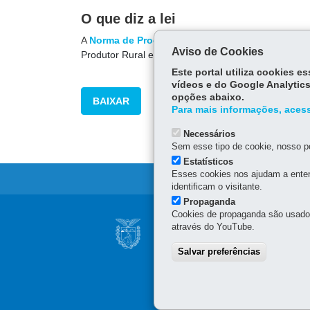
O que diz a lei
A
Norma de Procedimento Fiscal  NPF - nº 031/2
Aviso de Cookies
Produtor Rural e revoga a NPF nº 036/2010
Este portal utiliza cookies 
vídeos e do Google Analytics
opções abaixo.
BAIXAR
Para mais informações, acess
Necessários
Sem esse tipo de cookie, nosso po
Estatísticos
Esses cookies nos ajudam a enten
identificam o visitante.
Propaganda
Navegação
Cookies de propaganda são usados 
SECRETARIA DA 
através do YouTube.
principal
Sede administrativa (não 
Salvar preferências
Av. Vicente Machado, 445
Atendimento telefônico d
(41) 3200-5009
(celular e 
0800 041 1528
(apenas fi