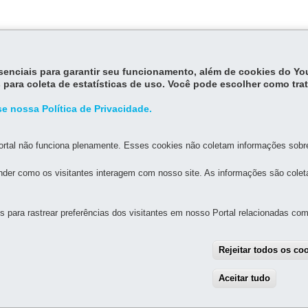
015
estabelece procedimentos relativos ao SPR - Sistema Estadual do
essenciais para garantir seu funcionamento, além de cookies do Y
 para coleta de estatísticas de uso. Você pode escolher como tra
e nossa Política de Privacidade.
rtal não funciona plenamente. Esses cookies não coletam informações sobre 
der como os visitantes interagem com nosso site. As informações são cole
MAPA DO SITE
DENUNCIE CORRUPÇÃO
para rastrear preferências dos visitantes em nosso Portal relacionadas com 
FAZENDA
há atendimento ao público)
Rejeitar todos os co
 - Centro
80420-902
-
Curitiba
-
PR
MAPA
Aceitar tudo
With
as 7h às 19h
fixo)
xo)