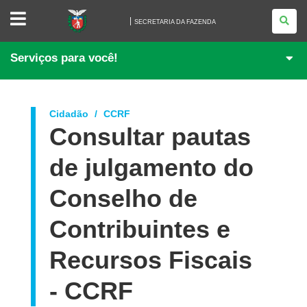
SECRETARIA
DA
SECRETARIA DA FAZENDA
FAZENDA
Serviços para você!
Cidadão
CCRF
Consultar pautas
de julgamento do
Conselho de
Contribuintes e
Recursos Fiscais
- CCRF