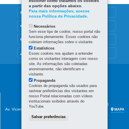
escolher como tratamos os cookies
a partir das opções abaixo.
Para mais informações, acesse
DENUNCIE CORRUPÇÃO
nossa Política de Privacidade.
OUVIDORIA
Necessários
Sem esse tipo de cookie, nosso portal não
funciona plenamente. Esses cookies não
TRANSPARÊNCIA INSTITUCIONAL
coletam informações sobre o visitante.
Estatísticos
MAPA DO SITE
Esses cookies nos ajudam a entender
como os visitantes interagem com nosso
site. As informações são coletadas
anonimamente, não identificam o
Navegação
visitante.
Propaganda
principal
Cookies de propaganda são usados para
rastrear preferências dos visitantes em
SECRETARIA DA FAZENDA
nosso Portal relacionadas com vídeos
institucionais exibidos através do
Sede administrativa (não há atendimento ao público)
YouTube.
Av. Vicente Machado, 445 - Centro
80420-902
-
Curitiba
-
PR
MAPA
Salvar preferências
Atendimento telefônico das 7h às 19h
(41) 3200-5009
(celular e fixo)