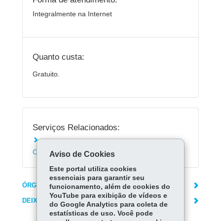
Integralmente na Internet
Quanto custa:
Gratuito.
Serviços Relacionados:
Consultar processo no Conselho de
Contribuintes e Recursos Fiscais - CCRF
Aviso de Cookies
Este portal utiliza cookies
essenciais para garantir seu
ÓRGÃO RESPONSÁVEL
funcionamento, além de cookies do
YouTube para exibição de vídeos e
DEIXE SUA OPINIÃO
do Google Analytics para coleta de
estatísticas de uso. Você pode