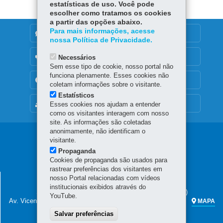
estatísticas de uso. Você pode
escolher como tratamos os cookies
a partir das opções abaixo.
Para mais informações, acesse
DENUNCIE CORRUPÇÃO
nossa Política de Privacidade.
OUVIDORIA
Necessários
Sem esse tipo de cookie, nosso portal não
funciona plenamente. Esses cookies não
TRANSPARÊNCIA INSTITUCIONAL
coletam informações sobre o visitante.
Estatísticos
MAPA DO SITE
Esses cookies nos ajudam a entender
como os visitantes interagem com nosso
site. As informações são coletadas
anonimamente, não identificam o
Navegação
visitante.
Propaganda
principal
Cookies de propaganda são usados para
rastrear preferências dos visitantes em
SECRETARIA DA FAZENDA
nosso Portal relacionadas com vídeos
institucionais exibidos através do
Sede administrativa (não há atendimento ao público)
YouTube.
Av. Vicente Machado, 445 - Centro
80420-902
-
Curitiba
-
PR
MAPA
Salvar preferências
Atendimento telefônico das 7h às 19h