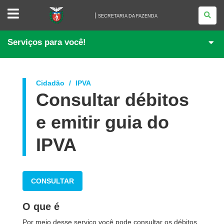
SECRETARIA
DA
SECRETARIA DA FAZENDA
FAZENDA
Serviços para você!
Cidadão
IPVA
Consultar débitos
e emitir guia do
IPVA
CONSULTAR
O que é
Por meio desse serviço você pode consultar os débitos