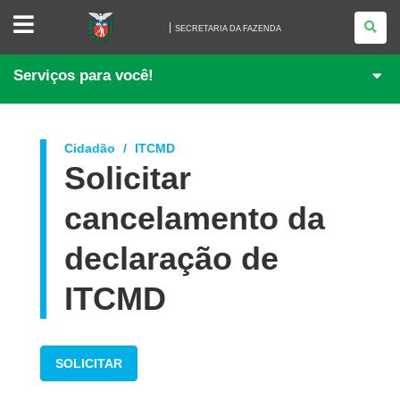
SECRETARIA
DA
SECRETARIA DA FAZENDA
FAZENDA
Serviços para você!
Cidadão
ITCMD
Solicitar
cancelamento da
declaração de
ITCMD
SOLICITAR