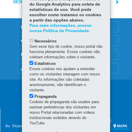
DEIXE SUA OPINIÃO
do Google Analytics para coleta de
estatísticas de uso. Você pode
escolher como tratamos os cookies
a partir das opções abaixo.
Para mais informações, acesse
DENUNCIE CORRUPÇÃO
nossa Política de Privacidade.
OUVIDORIA
Necessários
Sem esse tipo de cookie, nosso portal não
funciona plenamente. Esses cookies não
TRANSPARÊNCIA INSTITUCIONAL
coletam informações sobre o visitante.
Estatísticos
MAPA DO SITE
Esses cookies nos ajudam a entender
como os visitantes interagem com nosso
site. As informações são coletadas
anonimamente, não identificam o
Navegação
visitante.
Propaganda
principal
Cookies de propaganda são usados para
rastrear preferências dos visitantes em
SECRETARIA DA FAZENDA
nosso Portal relacionadas com vídeos
institucionais exibidos através do
Sede administrativa (não há atendimento ao público)
YouTube.
Av. Vicente Machado, 445 - Centro
80420-902
-
Curitiba
-
PR
MAPA