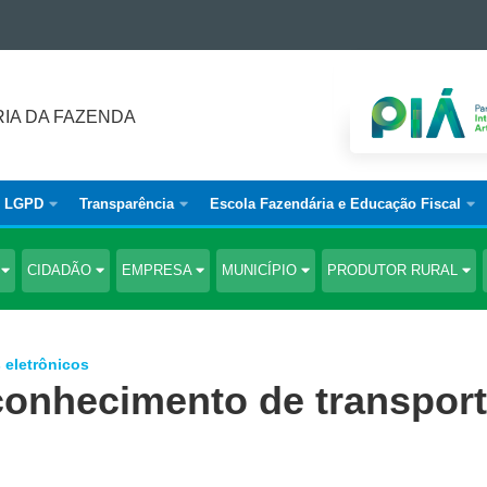
IA DA FAZENDA
LGPD
Transparência
Escola Fazendária e Educação Fiscal
S
CIDADÃO
EMPRESA
MUNICÍPIO
PRODUTOR RURAL
 eletrônicos
 conhecimento de transpor