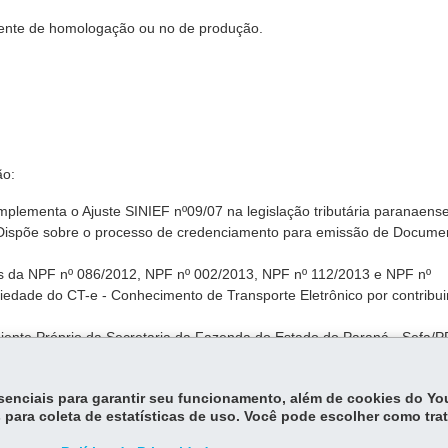
biente de homologação ou no de produção.
ão:
Implementa o Ajuste SINIEF nº09/07 na legislação tributária paranaens
 Dispõe sobre o processo de credenciamento para emissão de Docume
s da NPF nº 086/2012, NPF nº 002/2013, NPF nº 112/2013 e NPF nº
oriedade do CT-e - Conhecimento de Transporte Eletrônico por contribui
iente Próprio da Secretaria da Fazenda do Estado do Paraná - Sefa/
tado do Rio Grande do Sul, pelos contribuintes paranaenses emitentes
essenciais para garantir seu funcionamento, além de cookies do Y
 para coleta de estatísticas de uso. Você pode escolher como tra