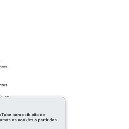
e
ntos
ntes
PR, em
 de CT-
ouTube para exibição de
tamos os cookies a partir das