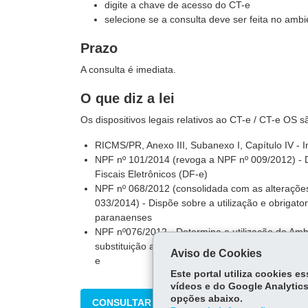
digite a chave de acesso do CT-e
selecione se a consulta deve ser feita no am
Prazo
A consulta é imediata.
O que diz a lei
Os dispositivos legais relativos ao CT-e / CT-e OS s
RICMS/PR, Anexo III, Subanexo I, Capítulo IV - 
NPF nº 101/2014 (revoga a NPF nº 009/2012) -
Fiscais Eletrônicos (DF-e)
NPF nº 068/2012 (consolidada com as alteraçõe
033/2014) - Dispõe sobre a utilização e obrigat
paranaenses
NPF nº076/2012 - Determina a utilização do Amb
substituição ao Ambiente da Sefaz Virtual do Es
Aviso de Cookies
e
Este portal utiliza cookies 
vídeos e do Google Analytics
opções abaixo.
CONSULTAR