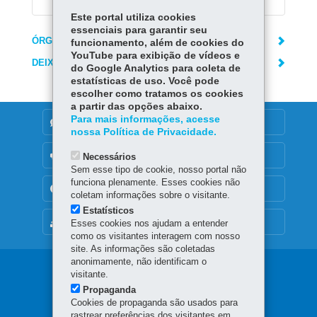
Este portal utiliza cookies
essenciais para garantir seu
ÓRGÃO RESPONSÁVEL
funcionamento, além de cookies do
YouTube para exibição de vídeos e
DEIXE SUA OPINIÃO
do Google Analytics para coleta de
estatísticas de uso. Você pode
escolher como tratamos os cookies
a partir das opções abaixo.
Para mais informações, acesse
DENUNCIE CORRUPÇÃO
nossa Política de Privacidade.
OUVIDORIA
Necessários
Sem esse tipo de cookie, nosso portal não
funciona plenamente. Esses cookies não
TRANSPARÊNCIA INSTITUCIONAL
coletam informações sobre o visitante.
Estatísticos
MAPA DO SITE
Esses cookies nos ajudam a entender
como os visitantes interagem com nosso
site. As informações são coletadas
anonimamente, não identificam o
Navegação
visitante.
Propaganda
principal
Cookies de propaganda são usados para
rastrear preferências dos visitantes em