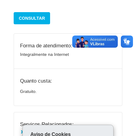
CONSULTAR
Forma de atendimento:
Integralmente na Internet
Quanto custa:
Gratuito.
Serviços Relacionados:
Acessar o Fale Conosco da Receita Estadual
Aviso de Cookies