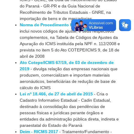
do Paraná - GR-PR e da Guia Nacional de
Recolhimento de Tributos Estaduais - GNRE, na
importação de bens e de mercadorias
Norma de Procedimento Fiscal nº 103/2015
-
i
nclui novos códigos de ajuste, e seus respectivos
complementos, na Tabela de Códigos de Ajustes da
Apuração do ICMS instituída pela NPF n. 112/2008 e
prevista no item 5 do Ato COTEPE/ICMS 9, de 18 de
abril de 2008
Ato Cotepe/ICMS 67/19, de 03 de dezembro de
2019
- divulga relação das empresas nacionais que
produzem, comercializam e importam materiais
aeronáuticos, beneficiárias de redução de base de
cálculo do ICMS
Lei nº 18.466, de 27 de abril de 2015
- Cria o
Cadastro Informativo Estadual - Cadin Estadual,
destinado à consolidação das pendências de
pessoas físicas e jurídicas perante órgãos e
entidades da administração pública direta, indireta e
paraestatal do Estado do Paraná
Deim - RICMS 2017
- Tratamento/Fundamento -