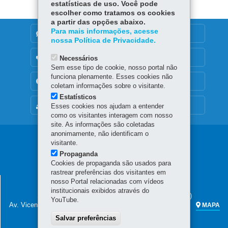
estatísticas de uso. Você pode
escolher como tratamos os cookies
a partir das opções abaixo.
Para mais informações, acesse
DENUNCIE CORRUPÇÃO
nossa Política de Privacidade.
OUVIDORIA
Necessários
Sem esse tipo de cookie, nosso portal não
funciona plenamente. Esses cookies não
TRANSPARÊNCIA INSTITUCIONAL
coletam informações sobre o visitante.
Estatísticos
MAPA DO SITE
Esses cookies nos ajudam a entender
como os visitantes interagem com nosso
site. As informações são coletadas
anonimamente, não identificam o
Navegação
visitante.
Propaganda
principal
Cookies de propaganda são usados para
rastrear preferências dos visitantes em
SECRETARIA DA FAZENDA
nosso Portal relacionadas com vídeos
institucionais exibidos através do
Sede administrativa (não há atendimento ao público)
YouTube.
Av. Vicente Machado, 445 - Centro
80420-902
-
Curitiba
-
PR
MAPA
Salvar preferências
Atendimento telefônico das 7h às 19h