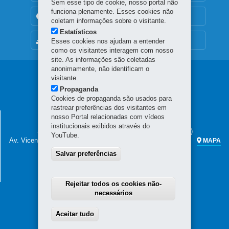
Sem esse tipo de cookie, nosso portal não
funciona plenamente. Esses cookies não
TRANSPARÊNCIA INSTITUCIONAL
coletam informações sobre o visitante.
Estatísticos
MAPA DO SITE
Esses cookies nos ajudam a entender
como os visitantes interagem com nosso
site. As informações são coletadas
anonimamente, não identificam o
Navegação
visitante.
Propaganda
principal
Cookies de propaganda são usados para
rastrear preferências dos visitantes em
SECRETARIA DA FAZENDA
nosso Portal relacionadas com vídeos
institucionais exibidos através do
Sede administrativa (não há atendimento ao público)
YouTube.
Av. Vicente Machado, 445 - Centro
80420-902
-
Curitiba
-
PR
MAPA
Salvar preferências
Atendimento telefônico das 7h às 19h
(41) 3200-5009
(celular e fixo)
0800 041 1528
(apenas fixo)
Rejeitar todos os cookies não-
necessários
Aceitar tudo
Withdraw consent