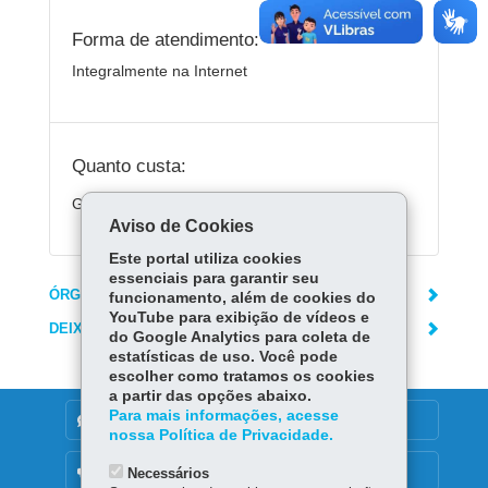
Forma de atendimento:
Integralmente na Internet
Quanto custa:
Gratuito
Aviso de Cookies
Este portal utiliza cookies
essenciais para garantir seu
ÓRGÃO RESPONSÁVEL
funcionamento, além de cookies do
YouTube para exibição de vídeos e
DEIXE SUA OPINIÃO
do Google Analytics para coleta de
estatísticas de uso. Você pode
escolher como tratamos os cookies
a partir das opções abaixo.
Para mais informações, acesse
DENUNCIE CORRUPÇÃO
nossa Política de Privacidade.
OUVIDORIA
Necessários