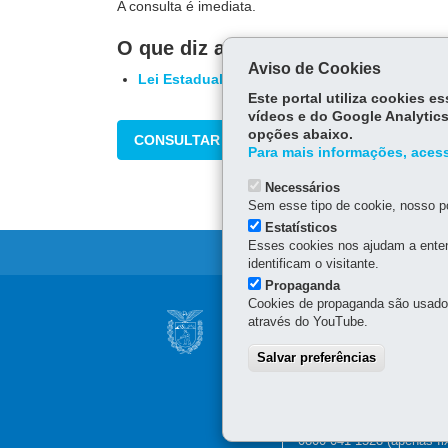
A consulta é imediata.
O que diz a lei
Aviso de Cookies
Lei Estadual nº 18.877/2016
Este portal utiliza cookies 
vídeos e do Google Analytics
opções abaixo.
CONSULTAR
Para mais informações, acess
Necessários
Sem esse tipo de cookie, nosso po
Estatísticos
Esses cookies nos ajudam a enten
identificam o visitante.
Propaganda
Navegação
Cookies de propaganda são usados 
SECRETARIA DA 
através do YouTube.
principal
Sede administrativa (não 
Salvar preferências
Av. Vicente Machado, 445
Atendimento telefônico d
(41) 3200-5009
(celular e 
0800 041 1528
(apenas fi