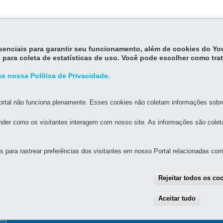
essenciais para garantir seu funcionamento, além de cookies do Y
 para coleta de estatísticas de uso. Você pode escolher como tra
e nossa Política de Privacidade.
rtal não funciona plenamente. Esses cookies não coletam informações sobre 
der como os visitantes interagem com nosso site. As informações são cole
MAPA DO SITE
DENUNCIE CORRUPÇÃO
para rastrear preferências dos visitantes em nosso Portal relacionadas com 
FAZENDA
há atendimento ao público)
Rejeitar todos os co
 - Centro
80420-902
-
Curitiba
-
PR
MAPA
Aceitar tudo
With
as 7h às 19h
fixo)
xo)