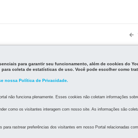
essenciais para garantir seu funcionamento, além de cookies do Y
MAPA DO SITE
DENUNCIE CORRUPÇÃO
 para coleta de estatísticas de uso. Você pode escolher como tra
e nossa Política de Privacidade.
FAZENDA
há atendimento ao público)
rtal não funciona plenamente. Esses cookies não coletam informações sobre 
 - Centro
80420-902
-
Curitiba
-
PR
MAPA
der como os visitantes interagem com nosso site. As informações são cole
as 7h às 19h
fixo)
xo)
para rastrear preferências dos visitantes em nosso Portal relacionadas com 