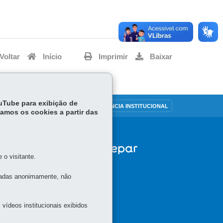
Voltar
Início
Imprimir
Baixar
ouTube para exibição de
OUVIDORIA
TRANSPARÊNCIA INSTITUCIONAL
tamos os cookies a partir das
o visitante.
tadas anonimamente, não
vídeos institucionais exibidos