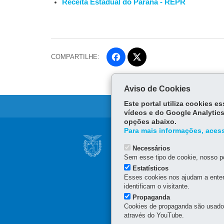
Receita Estadual do Paraná - REPR
COMPARTILHE:
Fa
ce
Tw
bo
itt
Aviso de Cookies
ok
er
Este portal utiliza cookies 
vídeos e do Google Analytics
opções abaixo.
Para mais informações, acess
Navegação
SECRETARIA DA 
principal
Necessários
Sede administrativa (não 
Sem esse tipo de cookie, nosso po
Av. Vicente Machado, 445
Estatísticos
Esses cookies nos ajudam a enten
Atendimento telefônico d
identificam o visitante.
(41) 3200-5009
(celular e 
Propaganda
0800 041 1528
(apenas fi
Cookies de propaganda são usados 
através do YouTube.