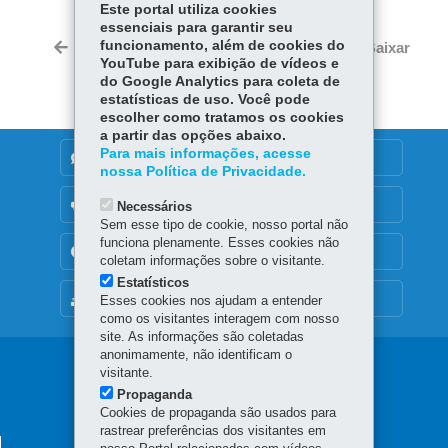
Este portal utiliza cookies
ce
ha
essenciais para garantir seu
Tw
bo
ts
funcionamento, além de cookies do
Voltar
Início
Imprimir
Baixar
itt
YouTube para exibição de vídeos e
ok
Ap
er
do Google Analytics para coleta de
p
estatísticas de uso. Você pode
escolher como tratamos os cookies
a partir das opções abaixo.
Para mais informações, acesse
DENUNCIE CORRUPÇÃO
nossa Política de Privacidade.
OUVIDORIA
Necessários
Sem esse tipo de cookie, nosso portal não
funciona plenamente. Esses cookies não
TRANSPARÊNCIA INSTITUCIONAL
coletam informações sobre o visitante.
Estatísticos
MAPA DO SITE
Esses cookies nos ajudam a entender
como os visitantes interagem com nosso
site. As informações são coletadas
anonimamente, não identificam o
Navegação
visitante.
Propaganda
principal
Cookies de propaganda são usados para
rastrear preferências dos visitantes em
SECRETARIA DA FAZENDA