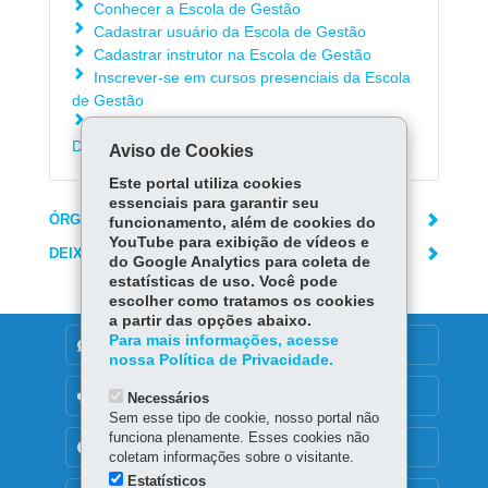
Conhecer a Escola de Gestão
Cadastrar usuário da Escola de Gestão
Cadastrar instrutor na Escola de Gestão
Inscrever-se em cursos presenciais da Escola
de Gestão
Conhecer a capacitação a distância - Efaz
Digital (EAD)
Aviso de Cookies
Este portal utiliza cookies
essenciais para garantir seu
ÓRGÃO RESPONSÁVEL
funcionamento, além de cookies do
YouTube para exibição de vídeos e
DEIXE SUA OPINIÃO
do Google Analytics para coleta de
estatísticas de uso. Você pode
escolher como tratamos os cookies
a partir das opções abaixo.
Para mais informações, acesse
DENUNCIE CORRUPÇÃO
nossa Política de Privacidade.
OUVIDORIA
Necessários
Sem esse tipo de cookie, nosso portal não
funciona plenamente. Esses cookies não
TRANSPARÊNCIA INSTITUCIONAL
coletam informações sobre o visitante.
Estatísticos