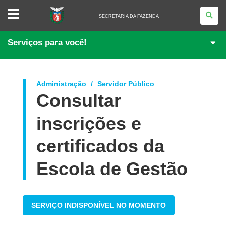
SECRETARIA
DA
SECRETARIA DA FAZENDA
FAZENDA
Serviços para você!
Administração
Servidor Público
Consultar
inscrições e
certificados da
Escola de Gestão
SERVIÇO INDISPONÍVEL NO MOMENTO