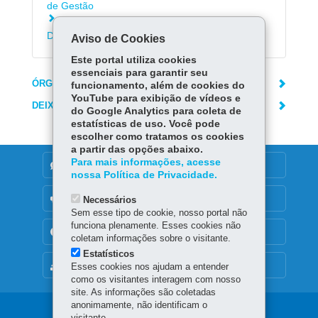
de Gestão
Conhecer a capacitação a distância - Efaz
Digital (EAD)
Aviso de Cookies
Este portal utiliza cookies
essenciais para garantir seu
ÓRGÃO RESPONSÁVEL
funcionamento, além de cookies do
YouTube para exibição de vídeos e
DEIXE SUA OPINIÃO
do Google Analytics para coleta de
estatísticas de uso. Você pode
escolher como tratamos os cookies
a partir das opções abaixo.
Para mais informações, acesse
DENUNCIE CORRUPÇÃO
nossa Política de Privacidade.
OUVIDORIA
Necessários
Sem esse tipo de cookie, nosso portal não
funciona plenamente. Esses cookies não
TRANSPARÊNCIA INSTITUCIONAL
coletam informações sobre o visitante.
Estatísticos
MAPA DO SITE
Esses cookies nos ajudam a entender
como os visitantes interagem com nosso
site. As informações são coletadas
anonimamente, não identificam o
visitante.