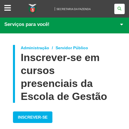
SECRETARIA
DA
SECRETARIA DA FAZENDA
FAZENDA
Serviços para você!
Administração
Servidor Público
Inscrever-se em
cursos
presenciais da
Escola de Gestão
INSCREVER-SE