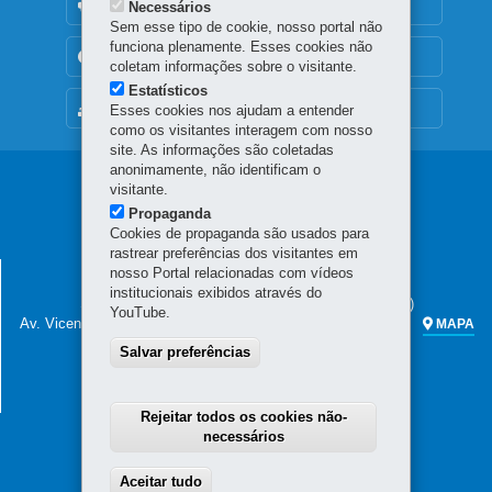
OUVIDORIA
Necessários
Sem esse tipo de cookie, nosso portal não
funciona plenamente. Esses cookies não
TRANSPARÊNCIA INSTITUCIONAL
coletam informações sobre o visitante.
Estatísticos
MAPA DO SITE
Esses cookies nos ajudam a entender
como os visitantes interagem com nosso
site. As informações são coletadas
anonimamente, não identificam o
Navegação
visitante.
Propaganda
principal
Cookies de propaganda são usados para
rastrear preferências dos visitantes em
SECRETARIA DA FAZENDA
nosso Portal relacionadas com vídeos
institucionais exibidos através do
Sede administrativa (não há atendimento ao público)
YouTube.
Av. Vicente Machado, 445 - Centro
80420-902
-
Curitiba
-
PR
MAPA
Salvar preferências
Atendimento telefônico das 7h às 19h
(41) 3200-5009
(celular e fixo)
0800 041 1528
(apenas fixo)
Rejeitar todos os cookies não-
necessários
Aceitar tudo
Withdraw consent