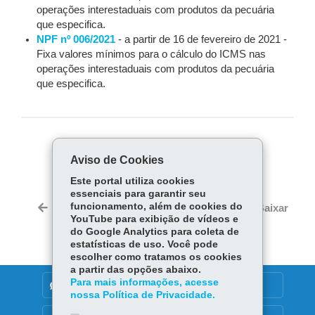
operações interestaduais com produtos da pecuária
que especifica.
NPF nº 006/2021
- a partir de 16 de fevereiro de 2021 -
Fixa valores mínimos para o cálculo do ICMS nas
operações interestaduais com produtos da pecuária
que especifica.
COMPARTILHE:
Aviso de Cookies
Fa
W
Este portal utiliza cookies
ce
ha
essenciais para garantir seu
Tw
bo
ts
funcionamento, além de cookies do
Voltar
Início
Imprimir
Baixar
itt
YouTube para exibição de vídeos e
ok
Ap
er
do Google Analytics para coleta de
p
estatísticas de uso. Você pode
escolher como tratamos os cookies
a partir das opções abaixo.
Para mais informações, acesse
DENUNCIE CORRUPÇÃO
nossa Política de Privacidade.