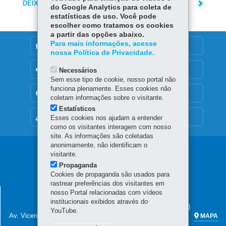
DEIXE SUA OPINIÃO
do Google Analytics para coleta de
estatísticas de uso. Você pode
escolher como tratamos os cookies
a partir das opções abaixo.
Para mais informações, acesse
DENUNCIE CORRUPÇÃO
nossa Política de Privacidade.
OUVIDORIA
Necessários
Sem esse tipo de cookie, nosso portal não
funciona plenamente. Esses cookies não
TRANSPARÊNCIA INSTITUCIONAL
coletam informações sobre o visitante.
Estatísticos
MAPA DO SITE
Esses cookies nos ajudam a entender
como os visitantes interagem com nosso
site. As informações são coletadas
anonimamente, não identificam o
Navegação
visitante.
Propaganda
principal
Cookies de propaganda são usados para
rastrear preferências dos visitantes em
SECRETARIA DA FAZENDA
nosso Portal relacionadas com vídeos
institucionais exibidos através do
Sede administrativa (não há atendimento ao público)
YouTube.
Av. Vicente Machado, 445 - Centro
80420-902
-
Curitiba
-
PR
MAPA