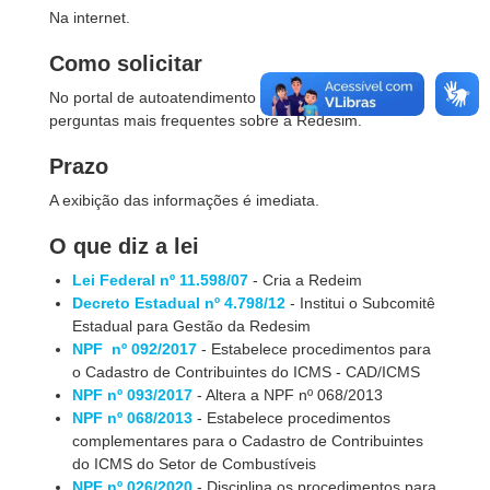
Na internet.
Como solicitar
No portal de autoatendimento da Sefa, estão as
perguntas mais frequentes sobre a Redesim.
Prazo
A exibição das informações é imediata.
O que diz a lei
Lei Federal nº 11.598/07
- Cria a Redeim
Decreto Estadual
nº
4.798/12
- Institui o Subcomitê
Estadual para Gestão da Redesim
NPF
nº
092/2017
- Estabelece procedimentos para
o Cadastro de Contribuintes do ICMS - CAD/ICMS
NPF
nº
093/2017
- Altera a NPF nº 068/2013
NPF
nº
068/2013
- Estabelece procedimentos
complementares para o Cadastro de Contribuintes
do ICMS do Setor de Combustíveis
NPF nº 026/2020
- Disciplina os procedimentos para