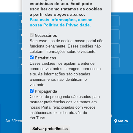
estatísticas de uso. Você pode
escolher como tratamos os cookies
a partir das opções abaixo.
Para mais informações, acesse
DENUNCIE CORRUPÇÃO
nossa Política de Privacidade.
OUVIDORIA
Necessários
Sem esse tipo de cookie, nosso portal não
funciona plenamente. Esses cookies não
TRANSPARÊNCIA INSTITUCIONAL
coletam informações sobre o visitante.
Estatísticos
MAPA DO SITE
Esses cookies nos ajudam a entender
como os visitantes interagem com nosso
site. As informações são coletadas
anonimamente, não identificam o
Navegação
visitante.
Propaganda
principal
Cookies de propaganda são usados para
rastrear preferências dos visitantes em
SECRETARIA DA FAZENDA
nosso Portal relacionadas com vídeos
institucionais exibidos através do
Sede administrativa (não há atendimento ao público)
YouTube.
Av. Vicente Machado, 445 - Centro
80420-902
-
Curitiba
-
PR
MAPA
Salvar preferências
Atendimento telefônico das 7h às 19h