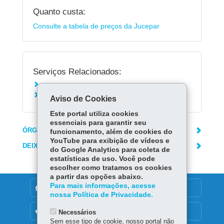
Quanto custa:
Consulte a tabela de preços da Jucepar
Serviços Relacionados:
Solicitar Certidão de Inteiro Teor
Solicitar Certidão Simplificada de empresas
Aviso de Cookies
Este portal utiliza cookies
essenciais para garantir seu
ÓRGÃO RESPONSÁVEL
funcionamento, além de cookies do
YouTube para exibição de vídeos e
DEIXE SUA OPINIÃO
do Google Analytics para coleta de
estatísticas de uso. Você pode
escolher como tratamos os cookies
a partir das opções abaixo.
Para mais informações, acesse
DENUNCIE CORRUPÇÃO
nossa Política de Privacidade.
OUVIDORIA
Necessários
Sem esse tipo de cookie, nosso portal não