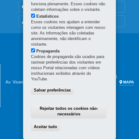
funciona plenamente. Esses cookies não
TRANSPARÊNCIA INSTITUCIONAL
coletam informações sobre o visitante.
Estatísticos
MAPA DO SITE
Esses cookies nos ajudam a entender
como os visitantes interagem com nosso
site. As informações são coletadas
anonimamente, não identificam o
Navegação
visitante.
Propaganda
principal
Cookies de propaganda são usados para
rastrear preferências dos visitantes em
SECRETARIA DA FAZENDA
nosso Portal relacionadas com vídeos
institucionais exibidos através do
Sede administrativa (não há atendimento ao público)
YouTube.
Av. Vicente Machado, 445 - Centro
80420-902
-
Curitiba
-
PR
MAPA
Salvar preferências
Atendimento telefônico das 7h às 19h
(41) 3200-5009
(celular e fixo)
0800 041 1528
(apenas fixo)
Rejeitar todos os cookies não-
necessários
Aceitar tudo
Withdraw consent