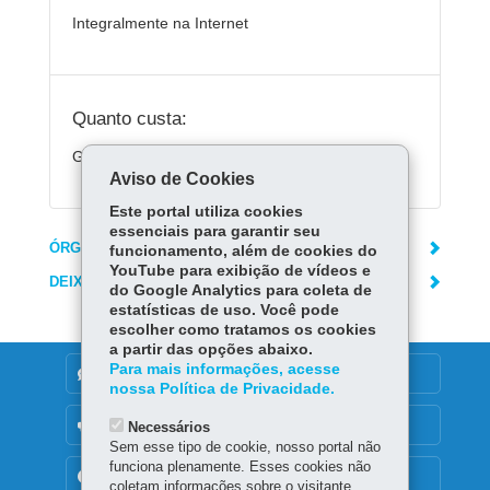
Integralmente na Internet
Quanto custa:
Gratuito.
Aviso de Cookies
Este portal utiliza cookies
essenciais para garantir seu
ÓRGÃO RESPONSÁVEL
funcionamento, além de cookies do
YouTube para exibição de vídeos e
DEIXE SUA OPINIÃO
do Google Analytics para coleta de
estatísticas de uso. Você pode
escolher como tratamos os cookies
a partir das opções abaixo.
Para mais informações, acesse
DENUNCIE CORRUPÇÃO
nossa Política de Privacidade.
OUVIDORIA
Necessários
Sem esse tipo de cookie, nosso portal não
funciona plenamente. Esses cookies não
TRANSPARÊNCIA INSTITUCIONAL
coletam informações sobre o visitante.