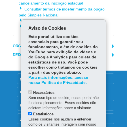
cancelamento da inscrição estadual
Consultar termos de indeferimento da opção
pelo Simples Nacional
Saber como entregar a DeSTDA - Sedif/SN
Consultar Legislação Tributária
Aviso de Cookies
Este portal utiliza cookies
essenciais para garantir seu
ÓRGÃO RESPONSÁVEL
funcionamento, além de cookies do
YouTube para exibição de vídeos e
DEIXE SUA OPINIÃO
do Google Analytics para coleta de
estatísticas de uso. Você pode
escolher como tratamos os cookies
a partir das opções abaixo.
Para mais informações, acesse
DENUNCIE CORRUPÇÃO
nossa Política de Privacidade.
OUVIDORIA
Necessários
Sem esse tipo de cookie, nosso portal não
funciona plenamente. Esses cookies não
TRANSPARÊNCIA INSTITUCIONAL
coletam informações sobre o visitante.
Estatísticos
MAPA DO SITE
Esses cookies nos ajudam a entender
como os visitantes interagem com nosso