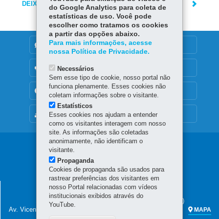
DEIXE SUA OPINIÃO
do Google Analytics para coleta de
estatísticas de uso. Você pode
escolher como tratamos os cookies
a partir das opções abaixo.
Para mais informações, acesse
DENUNCIE CORRUPÇÃO
nossa Política de Privacidade.
OUVIDORIA
Necessários
Sem esse tipo de cookie, nosso portal não
funciona plenamente. Esses cookies não
TRANSPARÊNCIA INSTITUCIONAL
coletam informações sobre o visitante.
Estatísticos
MAPA DO SITE
Esses cookies nos ajudam a entender
como os visitantes interagem com nosso
site. As informações são coletadas
anonimamente, não identificam o
Navegação
visitante.
Propaganda
principal
Cookies de propaganda são usados para
rastrear preferências dos visitantes em
SECRETARIA DA FAZENDA
nosso Portal relacionadas com vídeos
institucionais exibidos através do
Sede administrativa (não há atendimento ao público)
YouTube.
Av. Vicente Machado, 445 - Centro
80420-902
-
Curitiba
-
PR
MAPA