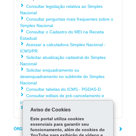
Consultar legislação relativa ao Simples
Nacional
Consultar perguntas mais frequentes sobre o
Simples Nacional
Consultar o Cadastro do MEI na Receita
Estadual
Acessar a calculadora Simples Nacional -
ICMS/PR
Solicitar atualização cadastral do Simples
Nacional
Solicitar enquadramento ou
desenquadramento no sublimite do Simples
Nacional
Consultar tabelas do ICMS - PGDAS-D
Consultar editais de pré-cancelamento e
cancelamento da inscrição estadual
Saber como entregar a DeSTDA - Sedif/SN
Aviso de Cookies
Este portal utiliza cookies
essenciais para garantir seu
ÓRGÃO RESPONSÁVEL
funcionamento, além de cookies do
YouTube para exibição de vídeos e