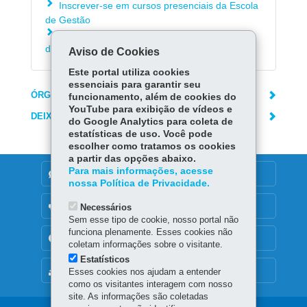
Inscrever-se em cursos presenciais da Escola
de Gestão
Consultar inscrições e certificados da Escola
de Gestão
Aviso de Cookies
Este portal utiliza cookies
essenciais para garantir seu
ÓRGÃO RESPONSÁVEL
funcionamento, além de cookies do
YouTube para exibição de vídeos e
DEIXE SUA OPINIÃO
do Google Analytics para coleta de
estatísticas de uso. Você pode
escolher como tratamos os cookies
a partir das opções abaixo.
Para mais informações, acesse
DENUNCIE CORRUPÇÃO
nossa Política de Privacidade.
OUVIDORIA
Necessários
Sem esse tipo de cookie, nosso portal não
funciona plenamente. Esses cookies não
TRANSPARÊNCIA INSTITUCIONAL
coletam informações sobre o visitante.
Estatísticos
MAPA DO SITE
Esses cookies nos ajudam a entender
como os visitantes interagem com nosso
site. As informações são coletadas