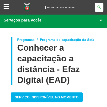
SECRETARIA
DA
SECRETARIA DA FAZENDA
FAZENDA
Serviços para você!
Programas
Programa de capacitação da Sefa
Conhecer a
capacitação a
distância - Efaz
Digital (EAD)
SERVIÇO INDISPONÍVEL NO MOMENTO