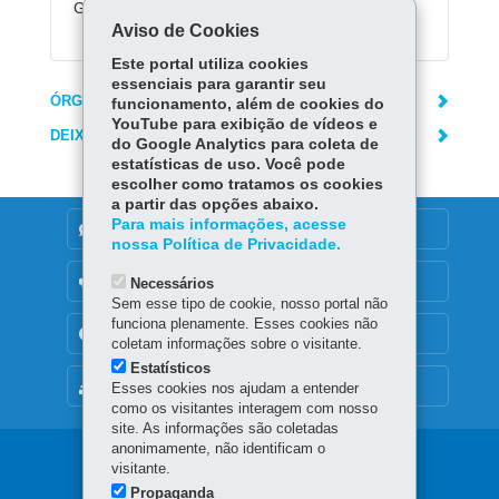
Gratuito.
Aviso de Cookies
Este portal utiliza cookies
essenciais para garantir seu
ÓRGÃO RESPONSÁVEL
funcionamento, além de cookies do
YouTube para exibição de vídeos e
DEIXE SUA OPINIÃO
do Google Analytics para coleta de
estatísticas de uso. Você pode
escolher como tratamos os cookies
a partir das opções abaixo.
Para mais informações, acesse
DENUNCIE CORRUPÇÃO
nossa Política de Privacidade.
OUVIDORIA
Necessários
Sem esse tipo de cookie, nosso portal não
funciona plenamente. Esses cookies não
TRANSPARÊNCIA INSTITUCIONAL
coletam informações sobre o visitante.
Estatísticos
MAPA DO SITE
Esses cookies nos ajudam a entender
como os visitantes interagem com nosso
site. As informações são coletadas
anonimamente, não identificam o
Navegação
visitante.
Propaganda