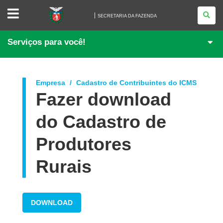
SECRETARIA
DA
SECRETARIA DA FAZENDA
FAZENDA
Serviços para você!
Empresa
Cadastro de Contribuintes do ICMS
Fazer download
do Cadastro de
Produtores
Rurais
DOWNLOAD