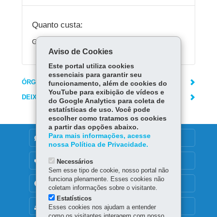
Quanto custa:
Gratuito.
Aviso de Cookies
Este portal utiliza cookies
essenciais para garantir seu
ÓRGÃO RESPONSÁVEL
funcionamento, além de cookies do
YouTube para exibição de vídeos e
DEIXE SUA OPINIÃO
do Google Analytics para coleta de
estatísticas de uso. Você pode
escolher como tratamos os cookies
a partir das opções abaixo.
Para mais informações, acesse
DENUNCIE CORRUPÇÃO
nossa Política de Privacidade.
OUVIDORIA
Necessários
Sem esse tipo de cookie, nosso portal não
funciona plenamente. Esses cookies não
TRANSPARÊNCIA INSTITUCIONAL
coletam informações sobre o visitante.
Estatísticos
MAPA DO SITE
Esses cookies nos ajudam a entender
como os visitantes interagem com nosso