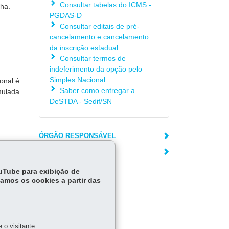
Consultar tabelas do ICMS -
lha.
PGDAS-D
Consultar editais de pré-
cancelamento e cancelamento
da inscrição estadual
Consultar termos de
indeferimento da opção pelo
Simples Nacional
onal é
Saber como entregar a
mulada
DeSTDA - Sedif/SN
ÓRGÃO RESPONSÁVEL
DEIXE SUA OPINIÃO
ouTube para exibição de
tamos os cookies a partir das
o visitante.