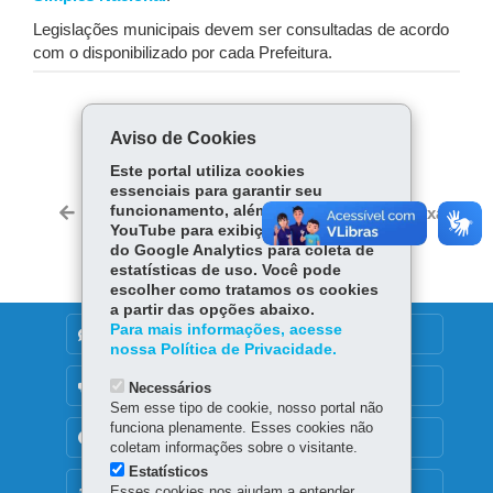
Legislações municipais devem ser consultadas de acordo
com o disponibilizado por cada Prefeitura.
COMPARTILHE:
Aviso de Cookies
Fa
W
Este portal utiliza cookies
ce
ha
essenciais para garantir seu
Tw
bo
ts
funcionamento, além de cookies do
Voltar
Início
Imprimir
Baixar
itt
YouTube para exibição de vídeos e
ok
Ap
er
do Google Analytics para coleta de
p
estatísticas de uso. Você pode
escolher como tratamos os cookies
a partir das opções abaixo.
Para mais informações, acesse
DENUNCIE CORRUPÇÃO
nossa Política de Privacidade.
OUVIDORIA
Necessários
Sem esse tipo de cookie, nosso portal não
funciona plenamente. Esses cookies não
TRANSPARÊNCIA INSTITUCIONAL
coletam informações sobre o visitante.
Estatísticos
MAPA DO SITE
Esses cookies nos ajudam a entender