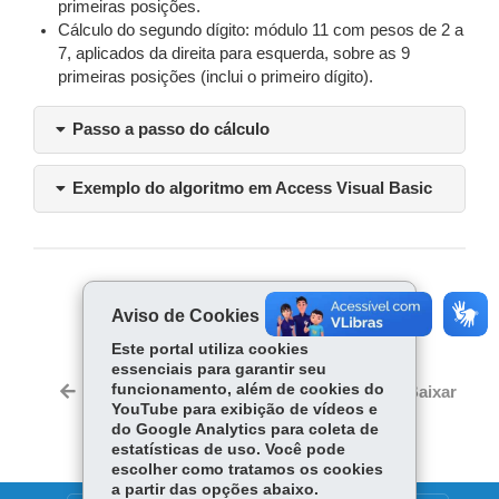
primeiras posições.
Cálculo do segundo dígito: módulo 11 com pesos de 2 a
7, aplicados da direita para esquerda, sobre as 9
primeiras posições (inclui o primeiro dígito).
Passo a passo do cálculo
Exemplo do algoritmo em Access Visual Basic
COMPARTILHE:
Aviso de Cookies
Fa
W
Este portal utiliza cookies
ce
ha
essenciais para garantir seu
Tw
bo
ts
funcionamento, além de cookies do
Voltar
Início
Imprimir
Baixar
itt
YouTube para exibição de vídeos e
ok
Ap
er
do Google Analytics para coleta de
p
estatísticas de uso. Você pode
escolher como tratamos os cookies
a partir das opções abaixo.