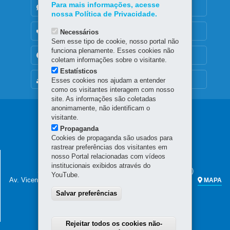
Para mais informações, acesse
DENUNCIE CORRUPÇÃO
nossa Política de Privacidade.
OUVIDORIA
Necessários
Sem esse tipo de cookie, nosso portal não
funciona plenamente. Esses cookies não
TRANSPARÊNCIA INSTITUCIONAL
coletam informações sobre o visitante.
Estatísticos
MAPA DO SITE
Esses cookies nos ajudam a entender
como os visitantes interagem com nosso
site. As informações são coletadas
anonimamente, não identificam o
Navegação
visitante.
Propaganda
principal
Cookies de propaganda são usados para
rastrear preferências dos visitantes em
SECRETARIA DA FAZENDA
nosso Portal relacionadas com vídeos
institucionais exibidos através do
Sede administrativa (não há atendimento ao público)
YouTube.
Av. Vicente Machado, 445 - Centro
80420-902
-
Curitiba
-
PR
MAPA
Salvar preferências
Atendimento telefônico das 7h às 19h
(41) 3200-5009
(celular e fixo)
0800 041 1528
(apenas fixo)
Rejeitar todos os cookies não-