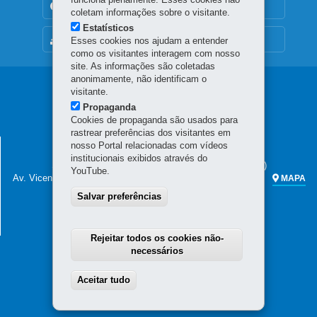
TRANSPARÊNCIA INSTITUCIONAL
coletam informações sobre o visitante.
Estatísticos
MAPA DO SITE
Esses cookies nos ajudam a entender
como os visitantes interagem com nosso
site. As informações são coletadas
anonimamente, não identificam o
Navegação
visitante.
Propaganda
principal
Cookies de propaganda são usados para
rastrear preferências dos visitantes em
SECRETARIA DA FAZENDA
nosso Portal relacionadas com vídeos
institucionais exibidos através do
Sede administrativa (não há atendimento ao público)
YouTube.
Av. Vicente Machado, 445 - Centro
80420-902
-
Curitiba
-
PR
MAPA
Salvar preferências
Atendimento telefônico das 7h às 19h
(41) 3200-5009
(celular e fixo)
0800 041 1528
(apenas fixo)
Rejeitar todos os cookies não-
necessários
Aceitar tudo
Withdraw consent