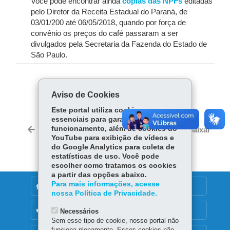
Você pode encontrar ainda
cópias das NPFs
editadas
pelo Diretor da Receita Estadual do Paraná, de
03/01/200 até 06/05/2018, quando por força de
convênio os preços do café passaram a ser
divulgados pela Secretaria da Fazenda do Estado de
São Paulo.
COMPARTILHE:
Aviso de Cookies
Fa
W
Este portal utiliza cookies
ce
ha
essenciais para garantir seu
Tw
bo
ts
funcionamento, além de cookies do
Voltar
Início
Imprimir
Baixar
itt
YouTube para exibição de vídeos e
ok
Ap
er
do Google Analytics para coleta de
p
estatísticas de uso. Você pode
escolher como tratamos os cookies
a partir das opções abaixo.
Para mais informações, acesse
DENUNCIE CORRUPÇÃO
nossa Política de Privacidade.
OUVIDORIA
Necessários
Sem esse tipo de cookie, nosso portal não
funciona plenamente. Esses cookies não