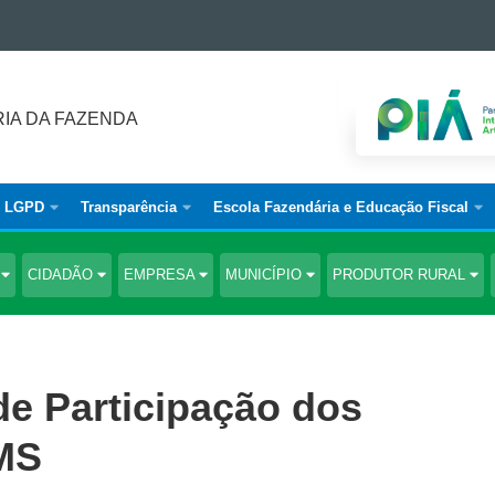
IA DA FAZENDA
LGPD
Transparência
Escola Fazendária e Educação Fiscal
S
CIDADÃO
EMPRESA
MUNICÍPIO
PRODUTOR RURAL
de Participação dos
MS