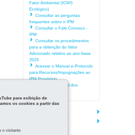
Fator Ambiental (ICMS
Ecológico)
Consultar as perguntas
frequentes sobre o IPM
Consultar o Fale Conosco -
IPM
Consultar os procedimentos
para a obtenção do Valor
Adicionado relativo ao ano-base
2025
Acessar o Manual e-Protocolo
para Recursos/Impugnações ao
IPM Provisório
Consultar o Portal dos
Municípios
ouTube para exibição de
tamos os cookies a partir das
ÓRGÃO RESPONSÁVEL
DEIXE SUA OPINIÃO
o visitante.