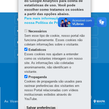
do Google Analytics para coleta de
estatísticas de uso. Você pode
escolher como tratamos os cookies
a partir das opções abaixo.
Para mais informações, acesse
DENUNCIE CORRUPÇÃO
nossa Política de Privacidade.
OUVIDORIA
Necessários
Sem esse tipo de cookie, nosso portal não
funciona plenamente. Esses cookies não
TRANSPARÊNCIA INSTITUCIONAL
coletam informações sobre o visitante.
Estatísticos
MAPA DO SITE
Esses cookies nos ajudam a entender
como os visitantes interagem com nosso
site. As informações são coletadas
anonimamente, não identificam o
Navegação
visitante.
Propaganda
principal
Cookies de propaganda são usados para
rastrear preferências dos visitantes em
SECRETARIA DA FAZENDA
nosso Portal relacionadas com vídeos
institucionais exibidos através do
Sede administrativa (não há atendimento ao público)
YouTube.
Av. Vicente Machado, 445 - Centro
80420-902
-
Curitiba
-
PR
MAPA
Salvar preferências