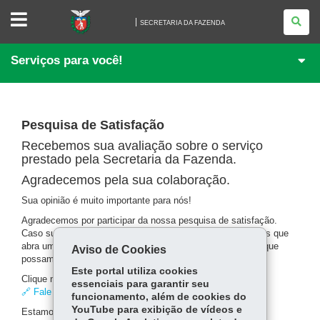
SECRETARIA
DA
SECRETARIA DA FAZENDA
FAZENDA
Serviços para você!
Pesquisa de Satisfação
Recebemos sua avaliação sobre o serviço
prestado pela Secretaria da Fazenda.
Agradecemos pela sua colaboração.
Sua opinião é muito importante para nós!
Agradecemos por participar da nossa pesquisa de satisfação.
Caso sua demanda ainda não tenha sido resolvida, pedimos que
abra um atendimento no Sistema SIGO da Ouvidoria para que
Aviso de Cookies
possamos avaliá-la e oferecer o suporte necessário.
Este portal utiliza cookies
Clique no link para registrar sua solicitação:
essenciais para garantir seu
🔗 Fale com o Ouvidor
funcionamento, além de cookies do
YouTube para exibição de vídeos e
Estamos à disposição para ajudá-lo(a)!