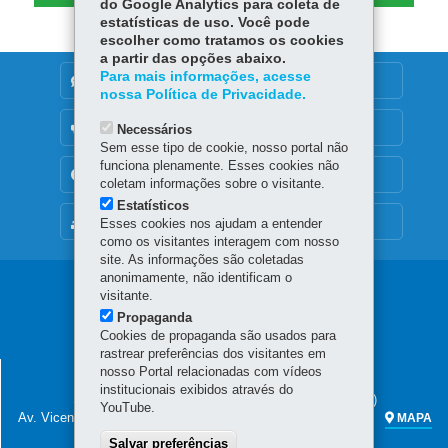
do Google Analytics para coleta de
estatísticas de uso. Você pode
escolher como tratamos os cookies
a partir das opções abaixo.
Para mais informações, acesse
DENUNCIE CORRUPÇÃO
nossa Política de Privacidade.
OUVIDORIA
Necessários
Sem esse tipo de cookie, nosso portal não
funciona plenamente. Esses cookies não
TRANSPARÊNCIA INSTITUCIONAL
coletam informações sobre o visitante.
Estatísticos
MAPA DO SITE
Esses cookies nos ajudam a entender
como os visitantes interagem com nosso
site. As informações são coletadas
anonimamente, não identificam o
Navegação
visitante.
Propaganda
principal
Cookies de propaganda são usados para
rastrear preferências dos visitantes em
SECRETARIA DA FAZENDA
nosso Portal relacionadas com vídeos
institucionais exibidos através do
Sede administrativa (não há atendimento ao público)
YouTube.
Av. Vicente Machado, 445 - Centro
80420-902
-
Curitiba
-
PR
MAPA
Salvar preferências