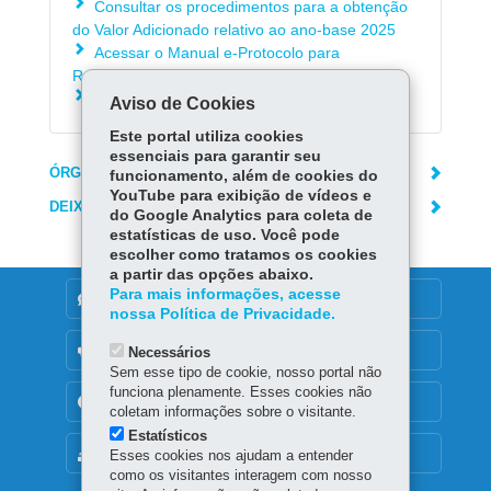
Consultar os procedimentos para a obtenção
do Valor Adicionado relativo ao ano-base 2025
Acessar o Manual e-Protocolo para
Recursos/Impugnações ao IPM Provisório
Consultar o Portal dos Municípios
Aviso de Cookies
Este portal utiliza cookies
essenciais para garantir seu
ÓRGÃO RESPONSÁVEL
funcionamento, além de cookies do
YouTube para exibição de vídeos e
DEIXE SUA OPINIÃO
do Google Analytics para coleta de
estatísticas de uso. Você pode
escolher como tratamos os cookies
a partir das opções abaixo.
Para mais informações, acesse
DENUNCIE CORRUPÇÃO
nossa Política de Privacidade.
OUVIDORIA
Necessários
Sem esse tipo de cookie, nosso portal não
funciona plenamente. Esses cookies não
TRANSPARÊNCIA INSTITUCIONAL
coletam informações sobre o visitante.
Estatísticos
MAPA DO SITE
Esses cookies nos ajudam a entender
como os visitantes interagem com nosso