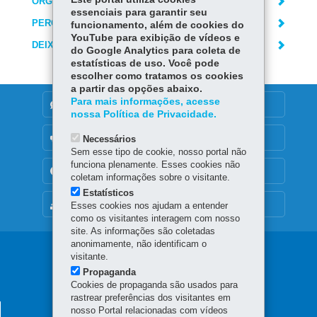
ÓRGÃO RESPONSÁVEL
essenciais para garantir seu
PERGUNTAS FREQUENTES
funcionamento, além de cookies do
YouTube para exibição de vídeos e
DEIXE SUA OPINIÃO
do Google Analytics para coleta de
estatísticas de uso. Você pode
escolher como tratamos os cookies
a partir das opções abaixo.
Para mais informações, acesse
DENUNCIE CORRUPÇÃO
nossa Política de Privacidade.
OUVIDORIA
Necessários
Sem esse tipo de cookie, nosso portal não
funciona plenamente. Esses cookies não
TRANSPARÊNCIA INSTITUCIONAL
coletam informações sobre o visitante.
Estatísticos
MAPA DO SITE
Esses cookies nos ajudam a entender
como os visitantes interagem com nosso
site. As informações são coletadas
anonimamente, não identificam o
Navegação
visitante.
Propaganda
principal
Cookies de propaganda são usados para
rastrear preferências dos visitantes em
SECRETARIA DA FAZENDA
nosso Portal relacionadas com vídeos